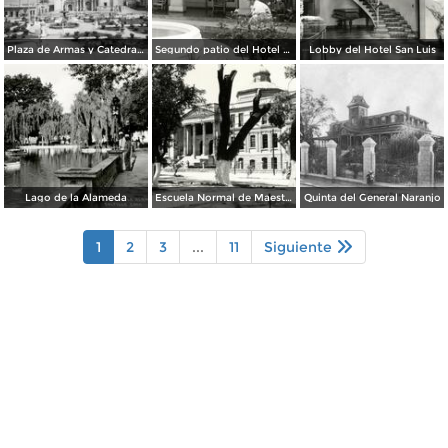
Plaza de Armas y Catedral de Saltillo
Segundo patio del Hotel Arizpe
Lobby del Hotel San Luis
Lago de la Alameda
Escuela Normal de Maestros
Quinta del General Naranjo
1
2
3
...
11
Siguiente