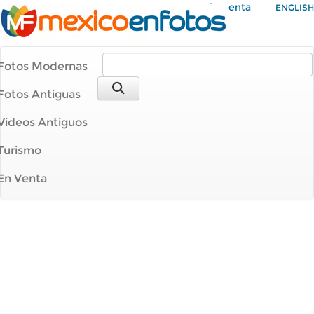
Mi Cuenta
ENGLISH
Fotos Modernas
Fotos Antiguas
Videos Antiguos
Turismo
En Venta