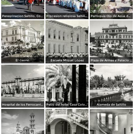
Peregrinacion Saltillo, Coahuila 1959
Procesion religiosa Saltillo, Coahuila 1959.
Parroquia Ojo de Agua donde se venera el Santo Cristo Saltillo, Coahuila 1959
El casino.
Escuela Miguel López
Plaza de Armas y Palacio de Gobierno
Hospital de los Ferrocarriles
Patio del hotel Casa Colonial
Alameda de Saltillo