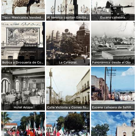
Tipos Mexicanos Vendedores de paja. ( Circulada el 20 de Mayo de 1907 ).
Al heroico capitan Emilio Carranza.
Escena callejera.
Botica y Drogueria de Coahuila.
La Catedral.
Panorámica desde el Ojo de Agua
Hotel Arizpe
Calle Victoria y Correo foto Macias ( Circulada el 18 de Julio de 1912 ).
Escena callejera de Saltillo, Coahuila 1959.