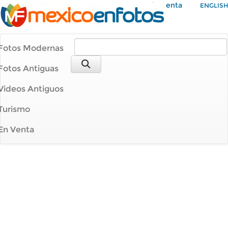
Mi Cuenta
ENGLISH
Fotos Modernas
Fotos Antiguas
Videos Antiguos
Turismo
En Venta