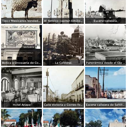
Tipos Mexicanos Vendedores de paja. ( Circulada el 20 de Mayo de 1907 ).
Al heroico capitan Emilio Carranza.
Escena callejera.
Botica y Drogueria de Coahuila.
La Catedral.
Panorámica desde el Ojo de Agua
Hotel Arizpe
Calle Victoria y Correo foto Macias ( Circulada el 18 de Julio de 1912 ).
Escena callejera de Saltillo, Coahuila 1959.