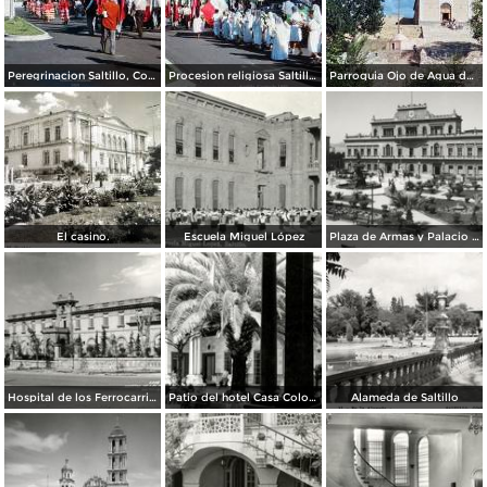
Peregrinacion Saltillo, Coahuila 1959
Procesion religiosa Saltillo, Coahuila 1959.
Parroquia Ojo de Agua donde se venera el Santo Cristo Saltillo, Coahuila 1959
El casino.
Escuela Miguel López
Plaza de Armas y Palacio de Gobierno
Hospital de los Ferrocarriles
Patio del hotel Casa Colonial
Alameda de Saltillo