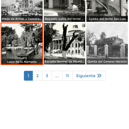
Plaza de Armas y Catedral de Saltillo
Segundo patio del Hotel Arizpe
Lobby del Hotel San Luis
Escuela Normal de Maestros
Quinta del General Naranjo
Lago de la Alameda
1
2
3
...
11
Siguiente