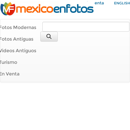
Mi Cuenta
ENGLISH
Fotos Modernas
Fotos Antiguas
Videos Antiguos
Turismo
En Venta