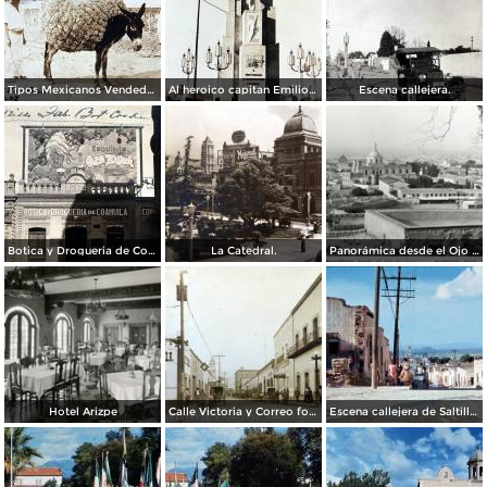
Tipos Mexicanos Vendedores de paja. ( Circulada el 20 de Mayo de 1907 ).
Al heroico capitan Emilio Carranza.
Escena callejera.
Botica y Drogueria de Coahuila.
La Catedral.
Panorámica desde el Ojo de Agua
Hotel Arizpe
Calle Victoria y Correo foto Macias ( Circulada el 18 de Julio de 1912 ).
Escena callejera de Saltillo, Coahuila 1959.