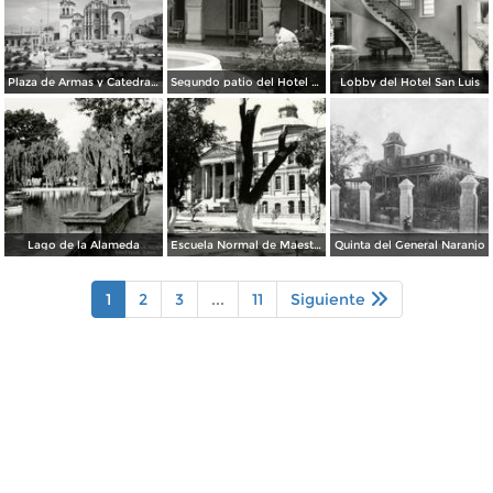
Plaza de Armas y Catedral de Saltillo
Segundo patio del Hotel Arizpe
Lobby del Hotel San Luis
Lago de la Alameda
Escuela Normal de Maestros
Quinta del General Naranjo
1
2
3
...
11
Siguiente