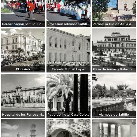
Peregrinacion Saltillo, Coahuila 1959
Procesion religiosa Saltillo, Coahuila 1959.
Parroquia Ojo de Agua donde se venera el Santo Cristo Saltillo, Coahuila 1959
El casino.
Escuela Miguel López
Plaza de Armas y Palacio de Gobierno
Hospital de los Ferrocarriles
Patio del hotel Casa Colonial
Alameda de Saltillo