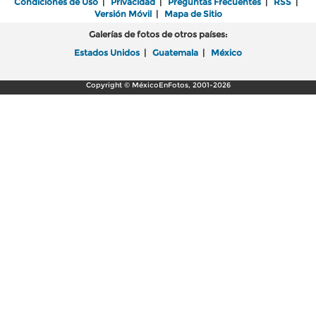
Condiciones de Uso
|
Privacidad
|
Preguntas Frecuentes
|
RSS
|
Versión Móvil
|
Mapa de Sitio
Galerías de fotos de otros países:
Estados Unidos
|
Guatemala
|
México
Copyright © MéxicoEnFotos, 2001-2026