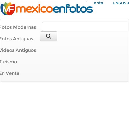
Mi Cuenta
ENGLISH
Fotos Modernas
Fotos Antiguas
Videos Antiguos
Turismo
En Venta