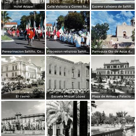
Hotel Arizpe
Calle Victoria y Correo foto Macias ( Circulada el 18 de Julio de 1912 ).
Escena callejera de Saltillo, Coahuila 1959.
Peregrinacion Saltillo, Coahuila 1959
Procesion religiosa Saltillo, Coahuila 1959.
Parroquia Ojo de Agua donde se venera el Santo Cristo Saltillo, Coahuila 1959
El casino.
Escuela Miguel López
Plaza de Armas y Palacio de Gobierno