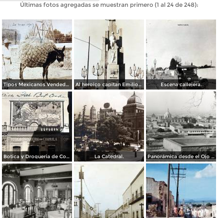
Últimas fotos agregadas se muestran primero (1 al 24 de 248):
Tipos Mexicanos Vendedores de paja. ( Circulada el 20 de Mayo de 1907 ).
Al heroico capitan Emilio Carranza.
Escena callejera.
Botica y Drogueria de Coahuila.
La Catedral.
Panorámica desde el Ojo de Agua