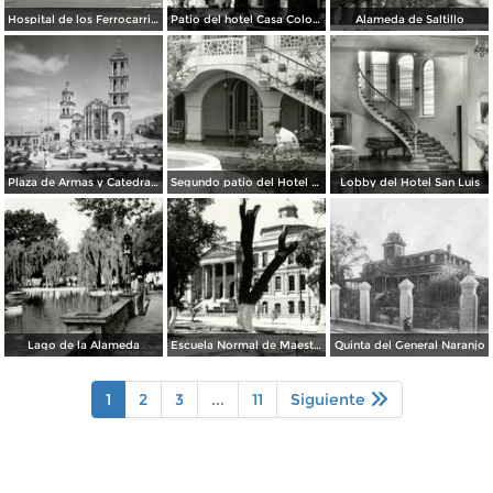
Hospital de los Ferrocarriles
Patio del hotel Casa Colonial
Alameda de Saltillo
Plaza de Armas y Catedral de Saltillo
Segundo patio del Hotel Arizpe
Lobby del Hotel San Luis
Lago de la Alameda
Escuela Normal de Maestros
Quinta del General Naranjo
1
2
3
...
11
Siguiente