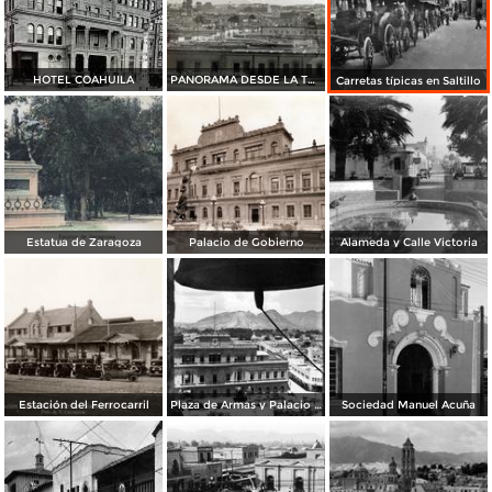
HOTEL COAHUILA
PANORAMA DESDE LA TERREZA DEL CALVARIO
Carretas típicas en Saltillo
Estatua de Zaragoza
Palacio de Gobierno
Alameda y Calle Victoria
Estación del Ferrocarril
Plaza de Armas y Palacio de Gobierno
Sociedad Manuel Acuña