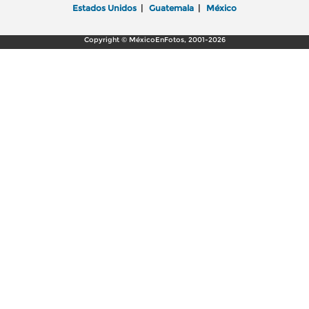
Estados Unidos
|
Guatemala
|
México
Copyright © MéxicoEnFotos, 2001-2026