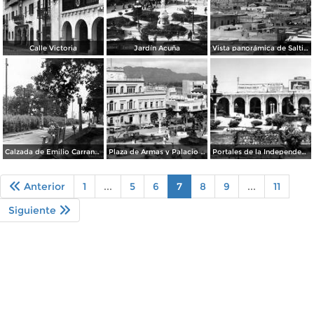
Calle Victoria
Jardín Acuña
Vista panorámica de Saltillo
Calzada de Emilio Carranza
Plaza de Armas y Palacio de Gobierno
Portales de la Independencia
Anterior
1
...
5
6
7
8
9
...
11
Siguiente