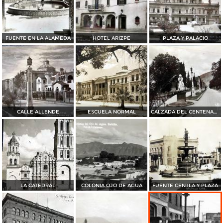
FUENTE EN LA ALAMEDA
HOTEL ARIZPE
PLAZA Y PALACIO
CALLE ALLENDE
ESCUELA NORMAL
CALZADA DEL CENTENARIO
LA CATEDRAL
COLONIA OJO DE AGUA
FUENTE CENTLA Y PLAZA