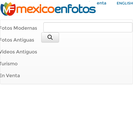
Mi Cuenta
ENGLISH
Fotos Modernas
Fotos Antiguas
Videos Antiguos
Turismo
En Venta