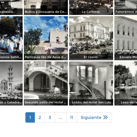
allejera.
Botica y Drogueria de Coahuila.
La Catedral.
Procesion religiosa Saltillo, Coahuila 1959.
Parroquia Ojo de Agua donde se venera el Santo Cristo Saltillo, Coahuila 1959
El casino.
Escuela Mi
Plaza de Armas y Catedral de Saltillo
Segundo patio del Hotel Arizpe
Lobby del Hotel San Luis
Lago de l
1
2
3
...
11
Siguiente