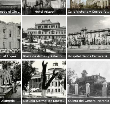
Panorámica desde el Ojo de Agua
Hotel Arizpe
Calle Victoria y Correo foto Macias ( Circulada el 18 de Julio de 1912 ).
guel López
Plaza de Armas y Palacio de Gobierno
Hospital de los Ferrocarriles
a Alameda
Escuela Normal de Maestros
Quinta del General Naranjo