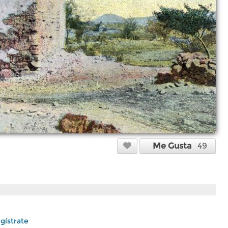
Me Gusta
49
gístrate