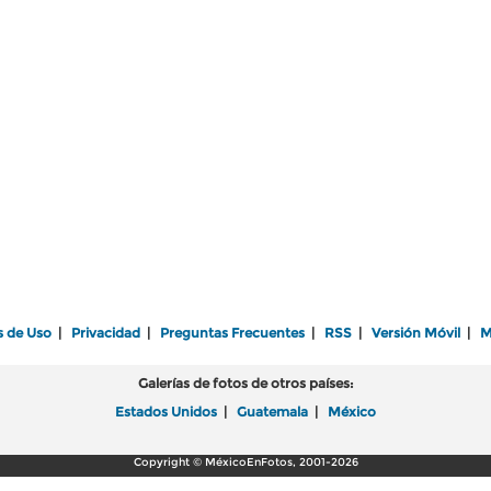
s de Uso
|
Privacidad
|
Preguntas Frecuentes
|
RSS
|
Versión Móvil
|
M
Galerías de fotos de otros países:
Estados Unidos
|
Guatemala
|
México
Copyright © MéxicoEnFotos, 2001-2026