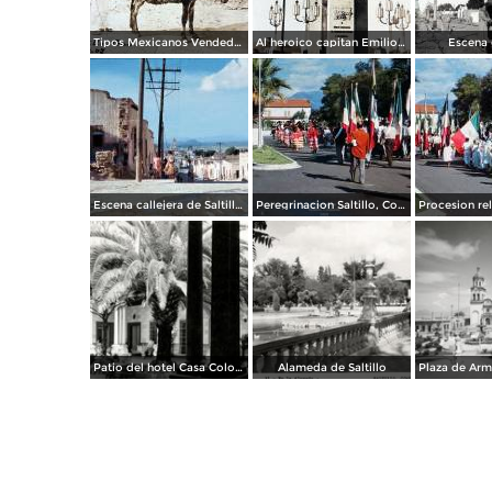
Tipos Mexicanos Vendedores de paja. ( Circulada el 20 de Mayo de 1907 ).
Al heroico capitan Emilio Carranza.
Escena c
Escena callejera de Saltillo, Coahuila 1959.
Peregrinacion Saltillo, Coahuila 1959
Patio del hotel Casa Colonial
Alameda de Saltillo