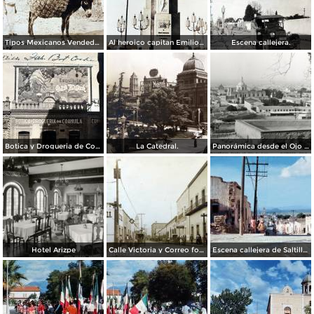
Tipos Mexicanos Vendedores de paja. ( Circulada el 20 de Mayo de 1907 ).
Al heroico capitan Emilio Carranza.
Escena callejera.
Botica y Drogueria de Coahuila.
La Catedral.
Panorámica desde el Ojo de Agua
Hotel Arizpe
Calle Victoria y Correo foto Macias ( Circulada el 18 de Julio de 1912 ).
Escena callejera de Saltillo, Coahuila 1959.