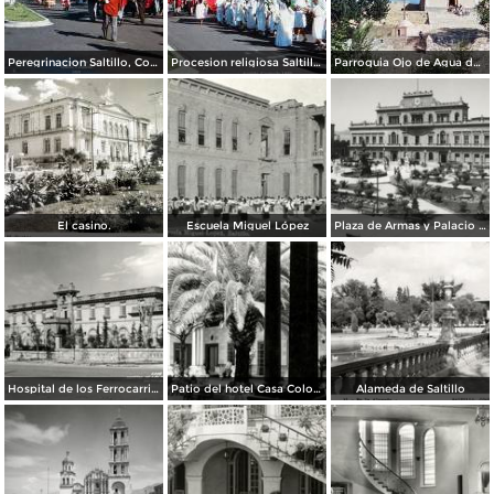
Peregrinacion Saltillo, Coahuila 1959
Procesion religiosa Saltillo, Coahuila 1959.
Parroquia Ojo de Agua donde se venera el Santo Cristo Saltillo, Coahuila 1959
El casino.
Escuela Miguel López
Plaza de Armas y Palacio de Gobierno
Hospital de los Ferrocarriles
Patio del hotel Casa Colonial
Alameda de Saltillo