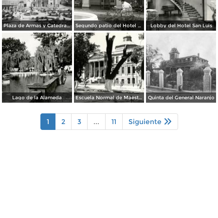
Plaza de Armas y Catedral de Saltillo
Segundo patio del Hotel Arizpe
Lobby del Hotel San Luis
Lago de la Alameda
Escuela Normal de Maestros
Quinta del General Naranjo
1
2
3
...
11
Siguiente