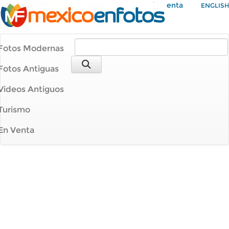
Mi Cuenta
ENGLISH
Fotos Modernas
Fotos Antiguas
Videos Antiguos
Turismo
En Venta