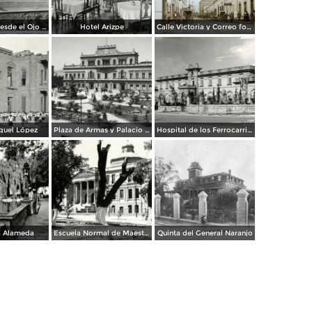
Panorámica desde el Ojo de Agua
Hotel Arizpe
Calle Victoria y Correo foto Macias ( Circulada el 18 de Julio de 1912 ).
guel López
Plaza de Armas y Palacio de Gobierno
Hospital de los Ferrocarriles
a Alameda
Escuela Normal de Maestros
Quinta del General Naranjo