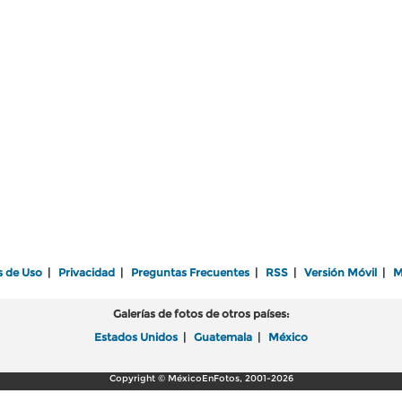
s de Uso
|
Privacidad
|
Preguntas Frecuentes
|
RSS
|
Versión Móvil
|
M
Galerías de fotos de otros países:
Estados Unidos
|
Guatemala
|
México
Copyright © MéxicoEnFotos, 2001-2026