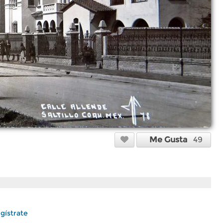
Me Gusta
49
gístrate