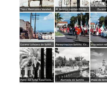
Tipos Mexicanos Vendedores de paja. ( Circulada el 20 de Mayo de 1907 ).
Al heroico capitan Emilio Carranza.
Escena c
Escena callejera de Saltillo, Coahuila 1959.
Peregrinacion Saltillo, Coahuila 1959
Patio del hotel Casa Colonial
Alameda de Saltillo