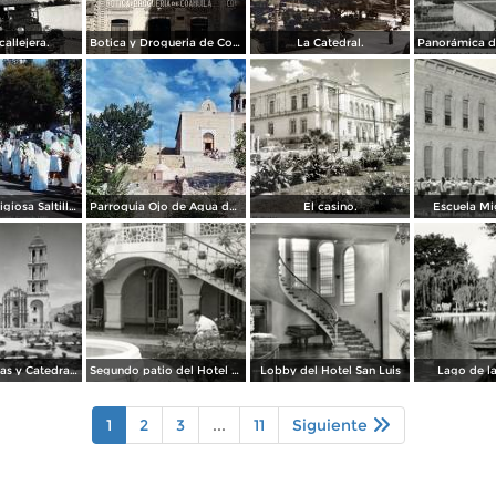
allejera.
Botica y Drogueria de Coahuila.
La Catedral.
Procesion religiosa Saltillo, Coahuila 1959.
Parroquia Ojo de Agua donde se venera el Santo Cristo Saltillo, Coahuila 1959
El casino.
Escuela Mi
Plaza de Armas y Catedral de Saltillo
Segundo patio del Hotel Arizpe
Lobby del Hotel San Luis
Lago de l
1
2
3
...
11
Siguiente