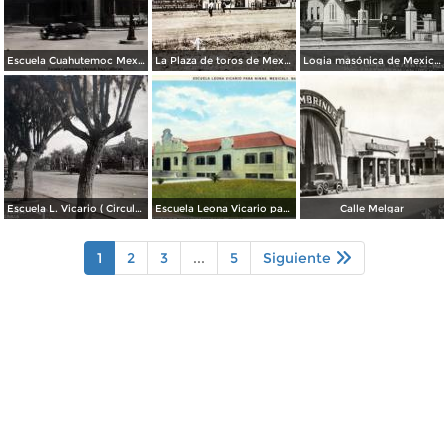
Escuela Cuahutemoc Mexicali, Baja California.
La Plaza de toros de Mexicali. ( Circulada el 7 de Abril de 1958 ).
Logia masónica de Mexicali
Escuela L. Vicario ( Circulada el 22 de Enero de 1943 ).
Escuela Leona Vicario para Niñas
Calle Melgar
1
2
3
...
5
Siguiente