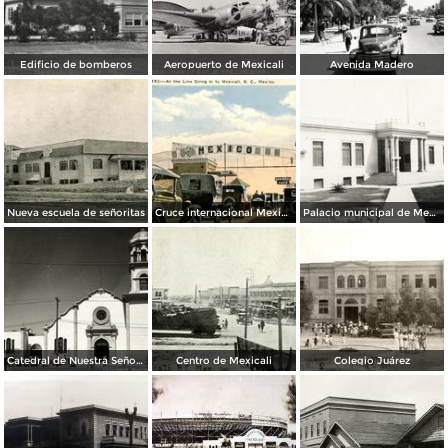
Edificio de bomberos
Aeropuerto de Mexicali
Avenida Madero
Nueva escuela de señoritas
Cruce internacional Mexicali - Calexico
Palacio municipal de Mexicali
Catedral de Nuestra Señora de Guadalupe
Centro de Mexicali
Colegio Juárez