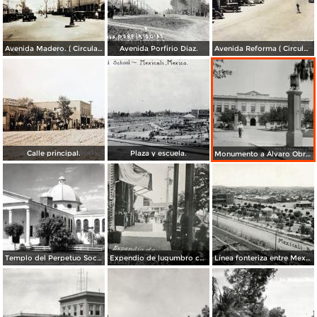
Avenida Madero. ( Circulada el 12 de Diciembre de 1928 ).
Avenida Porfirio Diaz.
Avenida Reforma ( Circulada el 14 de Enero de 1946 ).
Calle principal.
Plaza y escuela.
Monumento a Álvaro Obregón y Palacio de Gobierno
Templo del Perpetuo Socorro
Expendio de lugumbro chino
Línea fonteriza entre Mexicali y Calexico, Estados Unidos