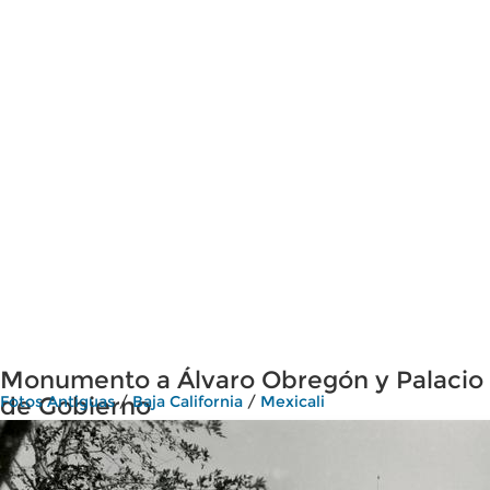
Monumento a Álvaro Obregón y Palacio
de Gobierno
Fotos Antiguas
/
Baja California
/
Mexicali