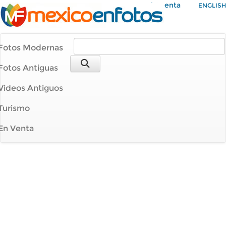
Mi Cuenta
ENGLISH
Fotos Modernas
Fotos Antiguas
Videos Antiguos
Turismo
En Venta