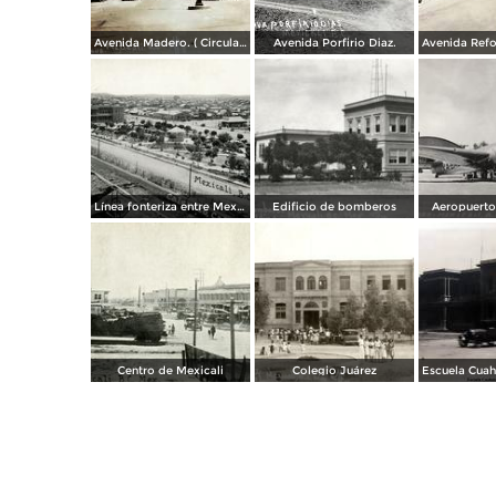
Avenida Madero. ( Circulada el 12 de Diciembre de 1928 ).
Avenida Porfirio Diaz.
Línea fonteriza entre Mexicali y Calexico, Estados Unidos
Edificio de bomberos
Aeropuerto
Centro de Mexicali
Colegio Juárez