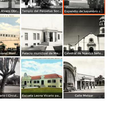
Monumento a Álvaro Obregón y Palacio de Gobierno
Templo del Perpetuo Socorro
Expendio de lugumbro chino
Cruce internacional Mexicali - Calexico
Palacio municipal de Mexicali
Catedral de Nuestra Señora de Guadalupe
Escuela L. Vicario ( Circulada el 22 de Enero de 1943 ).
Escuela Leona Vicario para Niñas
Calle Melgar