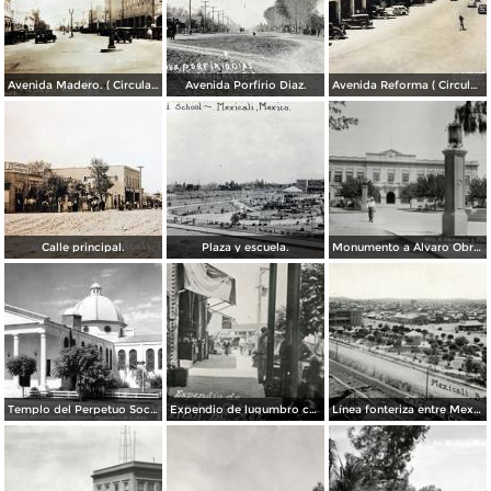
Avenida Madero. ( Circulada el 12 de Diciembre de 1928 ).
Avenida Porfirio Diaz.
Avenida Reforma ( Circulada el 14 de Enero de 1946 ).
Calle principal.
Plaza y escuela.
Monumento a Álvaro Obregón y Palacio de Gobierno
Templo del Perpetuo Socorro
Expendio de lugumbro chino
Línea fonteriza entre Mexicali y Calexico, Estados Unidos