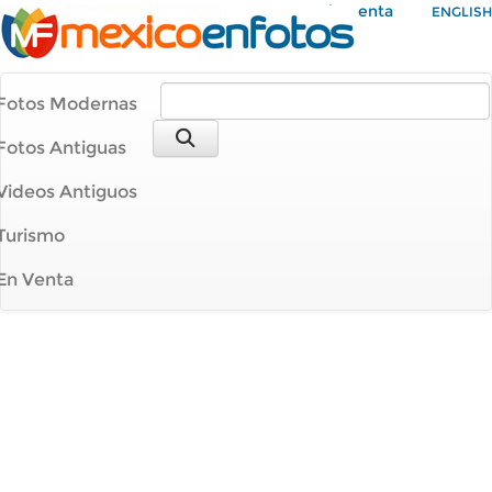
Mi Cuenta
ENGLISH
Fotos Modernas
Fotos Antiguas
Videos Antiguos
Turismo
En Venta