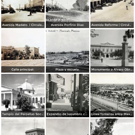
Avenida Madero. ( Circulada el 12 de Diciembre de 1928 ).
Avenida Porfirio Diaz.
Avenida Reforma ( Circulada el 14 de Enero de 1946 ).
Calle principal.
Plaza y escuela.
Monumento a Álvaro Obregón y Palacio de Gobierno
Templo del Perpetuo Socorro
Expendio de lugumbro chino
Línea fonteriza entre Mexicali y Calexico, Estados Unidos