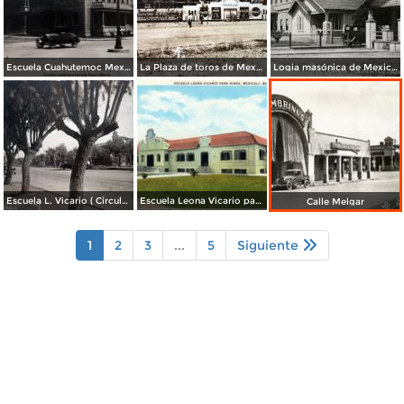
Escuela Cuahutemoc Mexicali, Baja California.
La Plaza de toros de Mexicali. ( Circulada el 7 de Abril de 1958 ).
Logia masónica de Mexicali
Escuela L. Vicario ( Circulada el 22 de Enero de 1943 ).
Escuela Leona Vicario para Niñas
Calle Melgar
1
2
3
...
5
Siguiente