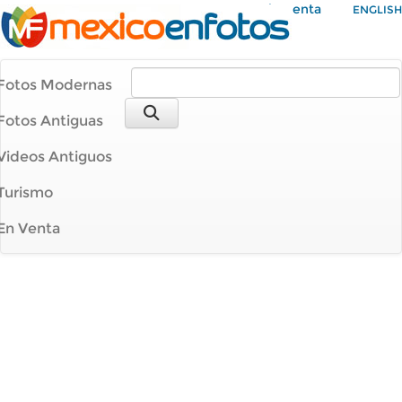
Mi Cuenta
ENGLISH
Fotos Modernas
Fotos Antiguas
Videos Antiguos
Turismo
En Venta