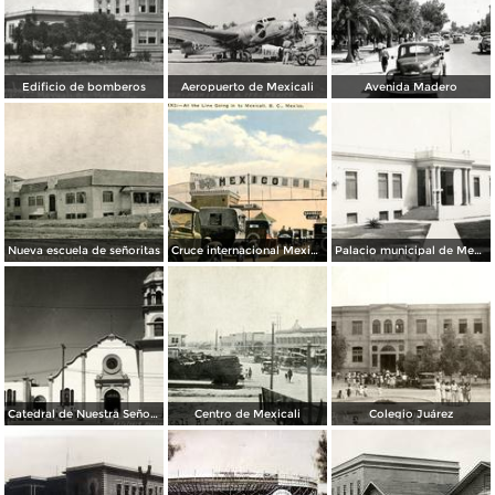
Edificio de bomberos
Aeropuerto de Mexicali
Avenida Madero
Nueva escuela de señoritas
Cruce internacional Mexicali - Calexico
Palacio municipal de Mexicali
Catedral de Nuestra Señora de Guadalupe
Centro de Mexicali
Colegio Juárez