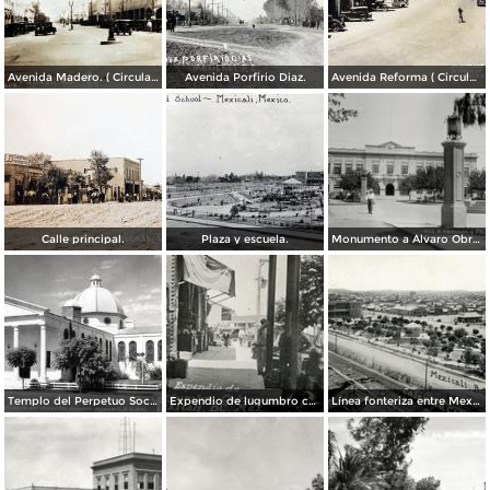
Avenida Madero. ( Circulada el 12 de Diciembre de 1928 ).
Avenida Porfirio Diaz.
Avenida Reforma ( Circulada el 14 de Enero de 1946 ).
Calle principal.
Plaza y escuela.
Monumento a Álvaro Obregón y Palacio de Gobierno
Templo del Perpetuo Socorro
Expendio de lugumbro chino
Línea fonteriza entre Mexicali y Calexico, Estados Unidos