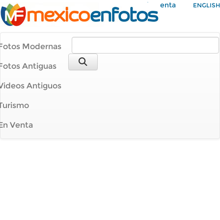
Mi Cuenta
ENGLISH
Fotos Modernas
Fotos Antiguas
Videos Antiguos
Turismo
En Venta