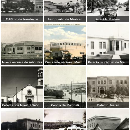
Edificio de bomberos
Aeropuerto de Mexicali
Avenida Madero
Nueva escuela de señoritas
Cruce internacional Mexicali - Calexico
Palacio municipal de Mexicali
Catedral de Nuestra Señora de Guadalupe
Centro de Mexicali
Colegio Juárez