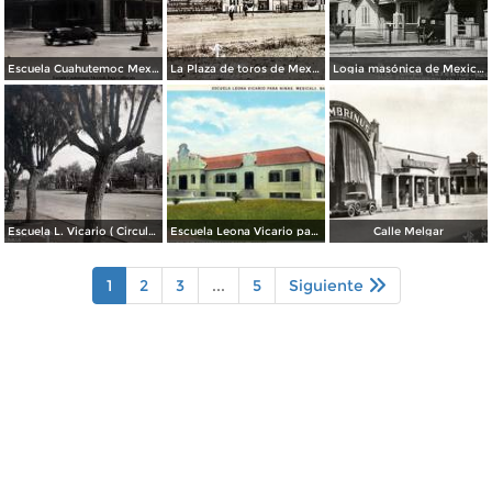
Escuela Cuahutemoc Mexicali, Baja California.
La Plaza de toros de Mexicali. ( Circulada el 7 de Abril de 1958 ).
Logia masónica de Mexicali
Escuela L. Vicario ( Circulada el 22 de Enero de 1943 ).
Escuela Leona Vicario para Niñas
Calle Melgar
1
2
3
...
5
Siguiente