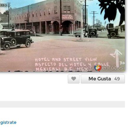
Me Gusta
49
gístrate