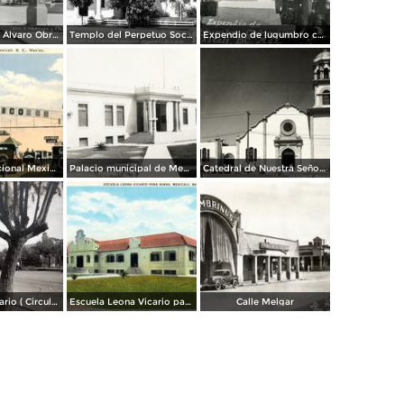
Monumento a Álvaro Obregón y Palacio de Gobierno
Templo del Perpetuo Socorro
Expendio de lugumbro chino
Cruce internacional Mexicali - Calexico
Palacio municipal de Mexicali
Catedral de Nuestra Señora de Guadalupe
Escuela L. Vicario ( Circulada el 22 de Enero de 1943 ).
Escuela Leona Vicario para Niñas
Calle Melgar