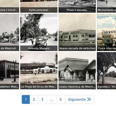
Avenida Reforma ( Circulada el 14 de Enero de 1946 ).
Calle principal.
Plaza y escuela.
 de Mexicali
Avenida Madero
Nueva escuela de señoritas
Escuela Cuahutemoc Mexicali, Baja California.
La Plaza de toros de Mexicali. ( Circulada el 7 de Abril de 1958 ).
Logia masónica de Mexicali
1
2
3
...
5
Siguiente