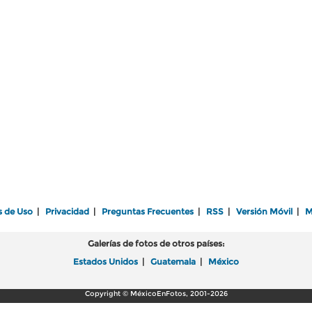
s de Uso
|
Privacidad
|
Preguntas Frecuentes
|
RSS
|
Versión Móvil
|
M
Galerías de fotos de otros países:
Estados Unidos
|
Guatemala
|
México
Copyright © MéxicoEnFotos, 2001-2026