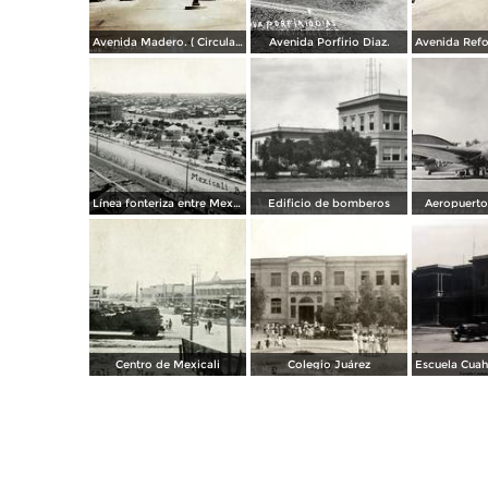
Avenida Madero. ( Circulada el 12 de Diciembre de 1928 ).
Avenida Porfirio Diaz.
Línea fonteriza entre Mexicali y Calexico, Estados Unidos
Edificio de bomberos
Aeropuerto
Centro de Mexicali
Colegio Juárez