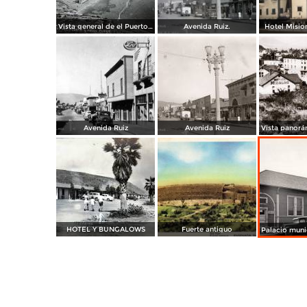
Vista general de el Puerto y Hotel Playa.
Avenida Ruiz.
Hotel Mision
Avenida Ruiz
Avenida Ruiz
HOTEL Y BUNGALOWS
Fuerte antiguo