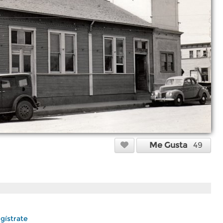
Me Gusta
49
gístrate