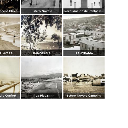
Panorama y Escena Playera
Estero Novelo
Recaudación de Rentas y Templo
PLAYERA
PANORAMA
PANORAMA
d y Confort
La Playa
Estero Novelo Camping