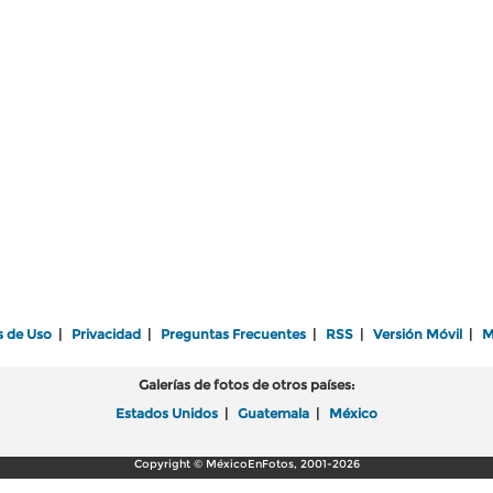
s de Uso
|
Privacidad
|
Preguntas Frecuentes
|
RSS
|
Versión Móvil
|
M
Galerías de fotos de otros países:
Estados Unidos
|
Guatemala
|
México
Copyright © MéxicoEnFotos, 2001-2026