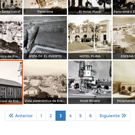
 Santa Isabel
Panorama
El Hotel Playa
Vista panorámica de Ensenada
VISTA DE EL PUERTO
HOTEL PLAYA
ESCENA 
Vista panorámica de Ensenada
Hotel Riviera
Hospitalida
Palacio municipal de Ensenada
Anterior
1
2
3
4
5
6
Siguiente