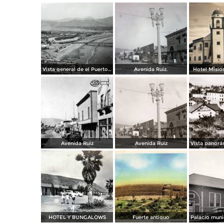
Vista general de el Puerto y Hotel Playa.
Avenida Ruiz.
Hotel Mision
Avenida Ruiz
Avenida Ruiz
HOTEL Y BUNGALOWS
Fuerte antiguo