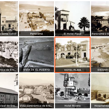
 Santa Isabel
Panorama
El Hotel Playa
Vista panorámica de Ensenada
VISTA DE EL PUERTO
ESCENA 
HOTEL PLAYA
Palacio municipal de Ensenada
Vista panorámica de Ensenada
Hotel Riviera
Hospitalida