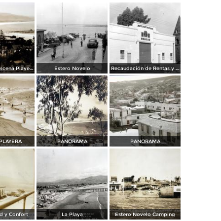
Panorama y Escena Playera
Estero Novelo
Recaudación de Rentas y Templo
PLAYERA
PANORAMA
PANORAMA
d y Confort
La Playa
Estero Novelo Camping