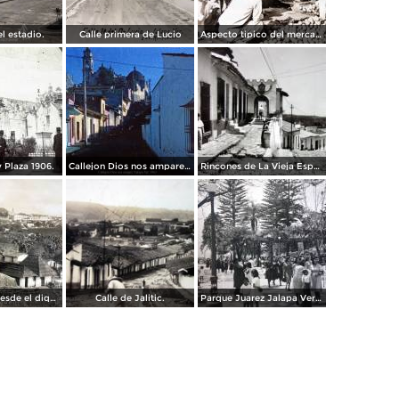
l estadio.
Calle primera de Lucio
Aspecto tipico del mercado ( Circulada el 24 de Junio de 1940 ).
y Plaza 1906.
Callejon Dios nos ampare Xalapa Ver. 1963
Rincones de La Vieja España.
Panoramica desde el dique Xalapa Veracruz.
Calle de Jalitic.
Parque Juarez Jalapa Veracruz.