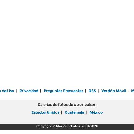
s de Uso
|
Privacidad
|
Preguntas Frecuentes
|
RSS
|
Versión Móvil
|
M
Galerías de fotos de otros países:
Estados Unidos
|
Guatemala
|
México
Copyright © MéxicoEnFotos, 2001-2026