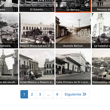
adio
El Estadio.
Pergola de
La Rampa.
allejera.
Palacio Municipal por el Fotógrafo Abel Briquet.
Avenida Bolivar.
La Catedral 
Estatuas obras del escultor Jalapeno Enrrique Guerra.
Hotel Mexico y Palacio de Justicia Xalapa Veracruz
Calle Primera de Dr.Lucio Xalapa Veracruz
1
2
3
...
6
Siguiente