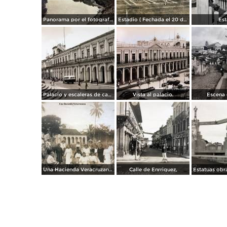
Panorama por el fotografo R M Mateos. ( Circulada el 27 de Septiembre de 1936 ).
Estadio ( Fechada el 20 de Septiembre de 1928 ).
Est
Palacio y escaleras de catedral.
Vista al palacio.
Escena c
Una Hacienda Veracruzana.
Calle de Enrriquez,