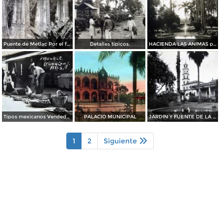
Puente de Metlac Por el fotografo Hugo Brehme.
Detalles tipicos.
HACIENDA LAS ANIMAS por el fotografo Hugo Brehme
Tipos mexicanos Vendedores de Frutas en Veracruz durante la Revolucion Mexican
PALACIO MUNICIPAL
JARDIN Y FUENTE DE LA HACIENDA DE LAS ANIMAS
1
2
Siguiente