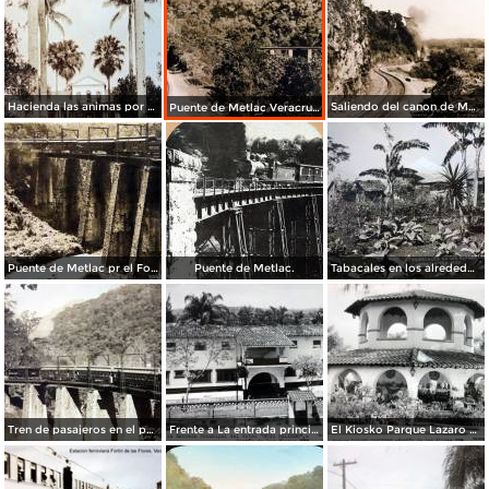
Hacienda las animas por el Fotógrafo Hugo Brehme.
Saliendo del canon de Metlac Veracruz por La Sonora News & Co.
Puente de Metlac Veracruz por La Sonora News & Co.
Puente de Metlac pr el Fotógrafo Hugo Brehme.
Puente de Metlac.
Tabacales en los alrededores.
Tren de pasajeros en el puente de Metlac.
Frente a La entrada principal del Hotel Ruiz-Galindo.( Circulada el 22 de Julio de 1952 )
El Kiosko Parque Lazaro Cardenas.