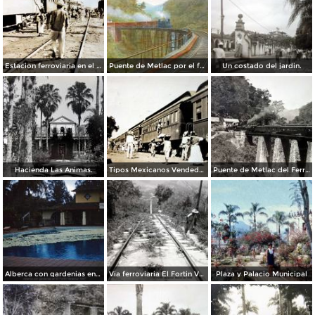
Estacion ferroviaria en el Fortín de las Flores, Veracruz.
Puente de Metlac por el fotografo C B Waite.
Un costado del jardin.
Hacienda Las Animas.
Tipos Mexicanos Vendedores de flores en la estacion del Ferrocarril Central Mexicano.
Puente de Metlac del Ferrocarril Central Mexicano ( Circulada el 23 de Junio de 1921 ).
Alberca con gardenias en El Fortin Veracruz (c. 1953).
Via ferroviaria El Fortin Veracruz Marzo de 1946.
Plaza y Palacio Municipal