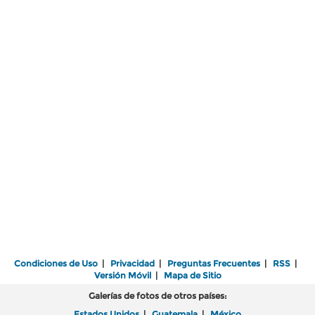
Condiciones de Uso
|
Privacidad
|
Preguntas Frecuentes
|
RSS
|
Versión Móvil
|
Mapa de Sitio
Galerías de fotos de otros países:
Estados Unidos
|
Guatemala
|
México