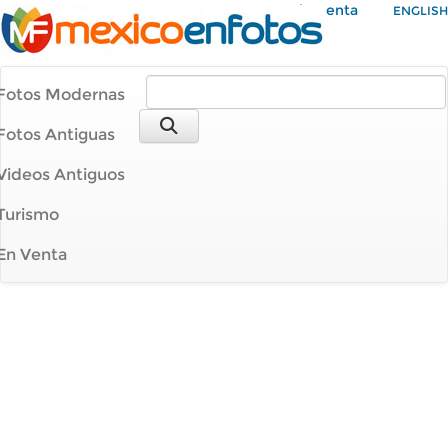
Mi Cuenta
ENGLISH
Fotos Modernas
Fotos Antiguas
Videos Antiguos
Turismo
En Venta