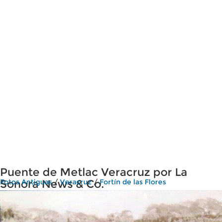
Puente de Metlac Veracruz por La
Sonora News & Co.
Fotos Antiguas
/
Veracruz
/
Fortín de las Flores