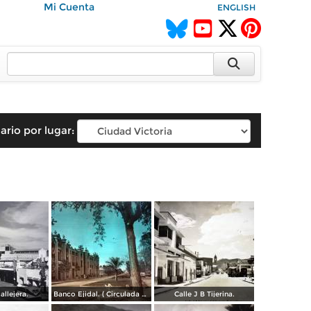
Mi Cuenta
ENGLISH
ario por lugar:
allejera.
Banco Ejidal. ( Circulada el 11 de Enero de 1957 ).
Calle J B Tijerina.