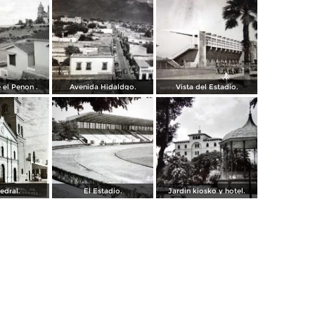
 el Penon .
Avenida Hidaldgo.
Vista del Estadio.
edral.
El Estadio.
Jardin kiosko y hotel.