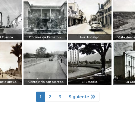
 Tijerina.
Oficinas de Famaton.
Ave. Hidalgo.
Vista desde
uela anexa.
Puente y rio san Marcos.
El Estadio.
La Cat
1
2
3
Siguiente