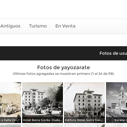
 Antiguos
Turismo
En Venta
Fotos de usu
Fotos de yayozarate
Últimas fotos agregadas se muestran primero (1 al 24 de 59):
Hotel Palacio y Calle Colon,
Hotel Sierra Gorda. Ciudad Victoria Tamaulipas ( Circulada el 25 de Agosto de 1939 ).
Edificio Hotel Sierra Gorda. ( Circulada el 10 de Enero de 1940 ).
Escena c