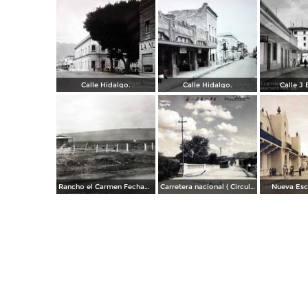
Calle Hidalgo.
Calle Hidalgo.
Calle J B
Rancho el Carmen Fechada el 19 de Enero de 1948
Carretera nacional ( Circulada el 26 de Agosto de 1936 )
Nueva Esc