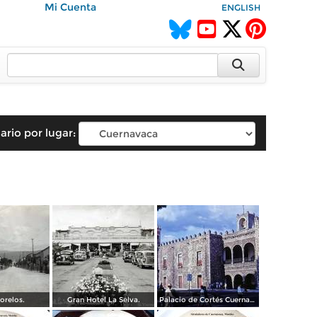
Mi Cuenta
ENGLISH
ario por lugar:
orelos.
Gran Hotel La Selva.
Palacio de Cortés Cuernavaca Morelos 1967