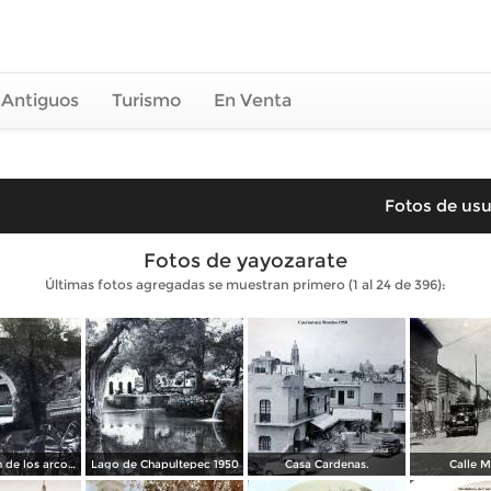
 Antiguos
Turismo
En Venta
Fotos de usu
Fotos de yayozarate
Últimas fotos agregadas se muestran primero (1 al 24 de 396):
Prolongacion de los arcos de Guadalupe.
Lago de Chapultepec 1950
Casa Cardenas.
Calle M