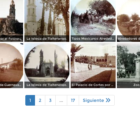
La Catedral por el Fotógrafo Hugo Brehme.
La Iglesia de Tlaltenango.
Tipos Mexicanos Alrededores de Cuernavaca Morelos..
Alrededores de Cuernavaca Morelos.
La Iglesia de Tlaltenango.
El Palacio de Cortes por el Fotógrafo Windfield Scott.
Zoc
1
2
3
...
17
Siguiente