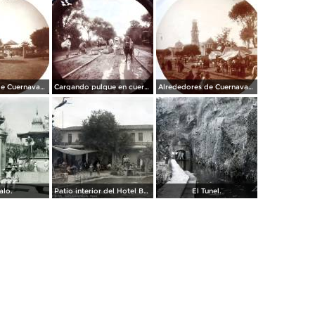
Alrededores de Cuernavaca Morelos.
Cargando pulque en cueros de puerco Alrededores de Cuernavaca Morelos.
Alrededores de Cuernavaca Morelos.
alo.
Patio interior del Hotel Banos y Lido,
El Tunel.