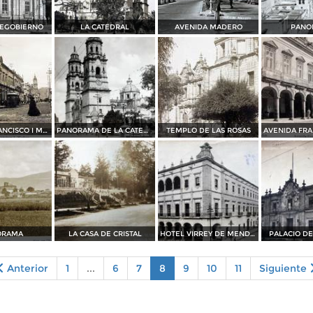
DEGOBIERNO
LA CATEDRAL
AVENIDA MADERO
PANO
AVENIDA FRANCISCO I MADERO
PANORAMA DE LA CATEDRAL
TEMPLO DE LAS ROSAS
ORAMA
LA CASA DE CRISTAL
HOTEL VIRREY DE MENDOZA
PALACIO D
Anterior
1
...
6
7
8
9
10
11
Siguiente