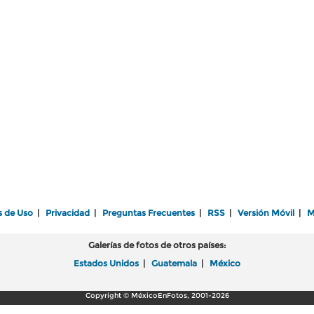
s de Uso
|
Privacidad
|
Preguntas Frecuentes
|
RSS
|
Versión Móvil
|
M
Galerías de fotos de otros países:
Estados Unidos
|
Guatemala
|
México
Copyright © MéxicoEnFotos, 2001-2026