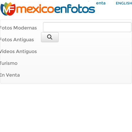
Mi Cuenta
ENGLISH
Fotos Modernas
Fotos Antiguas
Videos Antiguos
Turismo
En Venta