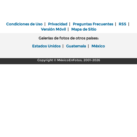
Condiciones de Uso
|
Privacidad
|
Preguntas Frecuentes
|
RSS
|
Versión Móvil
|
Mapa de Sitio
Galerías de fotos de otros países:
Estados Unidos
|
Guatemala
|
México
Copyright © MéxicoEnFotos, 2001-2026