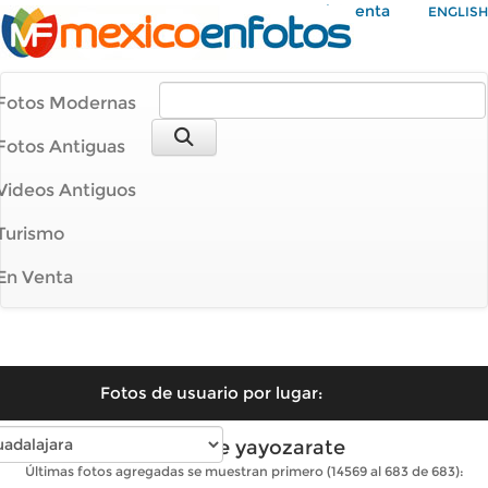
Mi Cuenta
ENGLISH
Fotos Modernas
Fotos Antiguas
Videos Antiguos
Turismo
En Venta
Fotos de usuario por lugar:
Fotos de yayozarate
Últimas fotos agregadas se muestran primero (14569 al 683 de 683):