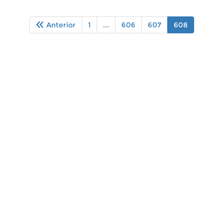
Anterior
1
...
606
607
608