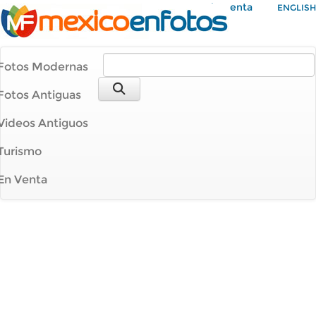
Mi Cuenta
ENGLISH
Fotos Modernas
Fotos Antiguas
Videos Antiguos
Turismo
En Venta