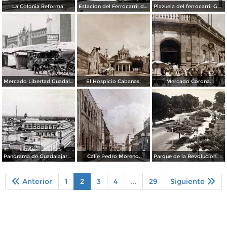
La Colonia Reforma.
Estacion del Ferrocarril de Guadalajara, Jalisco.
Plazuela del ferrocarril Guadalajara, Jalisco.
Mercado Libertad Guadalajara, Jalisco.
El Hospicio Cabanas.
Mercado Corona.
Panorama de Guadalajara, Jalisco.
Calle Pedro Moreno.
Parque de la Revolucion. ( Circulada el 30 de Junio de 1941 ).
Anterior
1
2
3
4
...
29
Siguiente