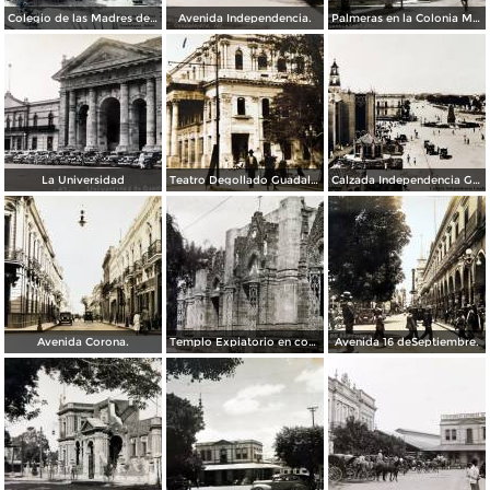
Colegio de las Madres del Sagrado Corazon Guadalajara, Jalisco 1907
Avenida Independencia.
Palmeras en la Colonia Moderna.
La Universidad
Teatro Degollado Guadalajara,Jalisco
Calzada Independencia Guadalajara, Jalisco.
Avenida Corona.
Templo Expiatorio en construccion.
Avenida 16 deSeptiembre.