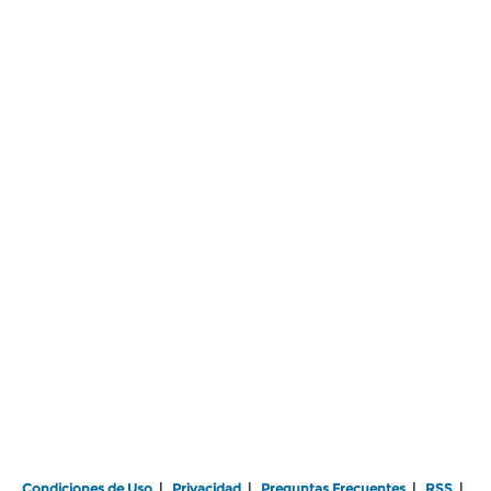
Condiciones de Uso
|
Privacidad
|
Preguntas Frecuentes
|
RSS
|