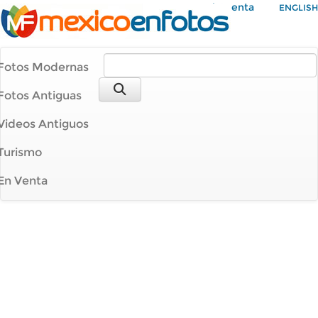
Mi Cuenta
ENGLISH
Fotos Modernas
Fotos Antiguas
Videos Antiguos
Turismo
En Venta