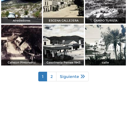
Alrededores
ESCENA CALLEJERA
CAMPO TURISTA
Callejon Pintoresco
Gasolineria Pemex 1945
calle
1
2
Siguiente