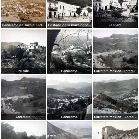
Panorama de Jacala, Hidalgo. ( Circulada el 10 de Abril de 1955 ).
Costado de la plaza principal. ( Circulada el 22 de Marzo de 1937 ).
La Plaza.
Paisaje.
Panorama.
Carretera Mexico -Laredo " El Frijol".
Carretera.
Panorama.
Carretera Mexico - Laredo vista general.