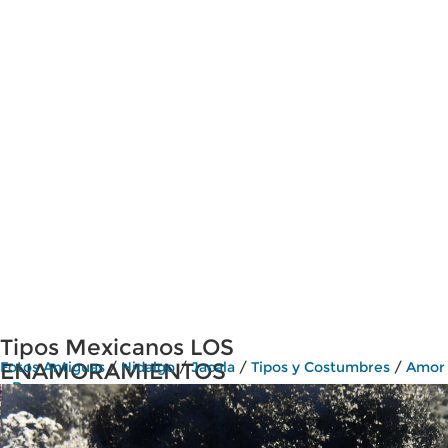
Tipos Mexicanos LOS
ENAMORAMIENTOS
Fotos Antiguas
/
Hidalgo
/
Jacala
/
Tipos y Costumbres
/
Amor
y Romance