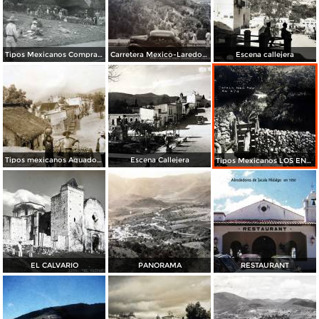
Tipos Mexicanos Comprando Maiz en La Cuesta Colorada
Carretera Mexico-Laredo Kilometro 272
Escena callejera
Tipos mexicanos Aguadores
Escena Callejera
Tipos Mexicanos LOS ENAMORAMIENTOS
EL CALVARIO
PANORAMA
RESTAURANT