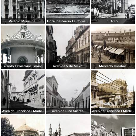
Palacio Municipal.
Hotel balneario La Comajilla León, Guanajuato
El Arco .
Templo Expiatorio Tepeyac.
Avenida 5 de Mayo.
Mercado Hidalgo.
Avenida Francisco I Madero.
Avenida Pino Suarez.
Avenida Francisco I Madero.