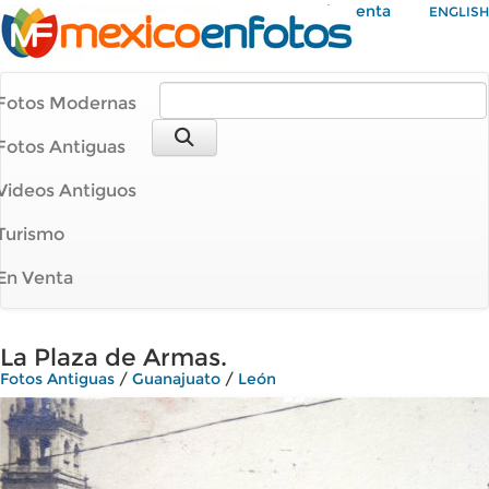
Mi Cuenta
ENGLISH
Fotos Modernas
Fotos Antiguas
Videos Antiguos
Turismo
En Venta
La Plaza de Armas.
Fotos Antiguas
/
Guanajuato
/
León