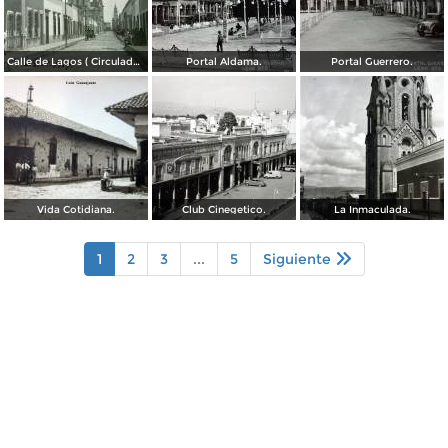
Calle de Lagos ( Circulada el 27 de Mayo de 1909 ).
Portal Aldama.
Portal Guerrero.
Vida Cotidiana.
Club Cinegetico.
La Inmaculada.
1
2
3
...
5
Siguiente