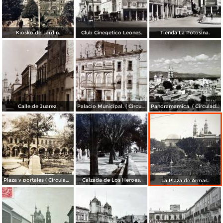
Kiosko del jardin.
Club Cinegetico Leones.
Tienda La Potosina.
Calle de Juarez.
Palacio Municipal. ( Circulada el 23 de Julio de 1924 ).
Panoramamica. ( Circulada el 6 de Febrero de 1947 ).
Plaza y portales ( Circulada el 4 de Agosto de 1929 ).
Calzada de Los Heroes.
La Plaza de Armas.