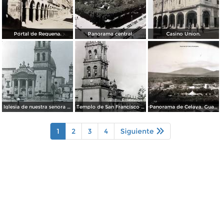
Portal de Requena.
Panorama central.
Casino Union.
Iglesia de nuestra senora del Carmen por el fotografo William H. Rau.
Templo de San Francisco Celaya, Guanajuato.
Panorama de Celaya, Guanajuato.
1
2
3
4
Siguiente