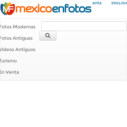
Mi Cuenta
ENGLISH
Fotos Modernas
Fotos Antiguas
Videos Antiguos
Turismo
En Venta