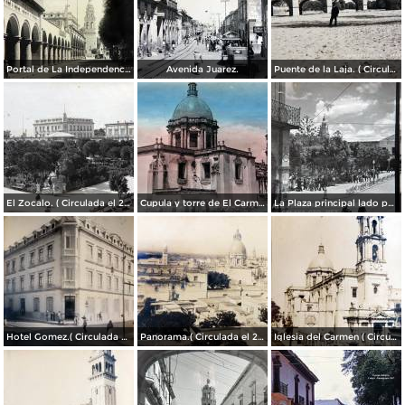
Portal de La Independencia.
Avenida Juarez.
Puente de la Laja. ( Circulada el 23 de Junio de 1909 ).
El Zocalo. ( Circulada el 23 de Junio de 1909 ).
Cupula y torre de El Carmen. ( Circulada el 22 de Agosto de 1943 ).
La Plaza principal lado poniente.
Hotel Gomez.( Circulada el 23 de Julio de 1909 ).
Panorama.( Circulada el 25 de Junio de 1909 ).
Iglesia del Carmen ( Circulada el 15 de Junioo de 1909 ).