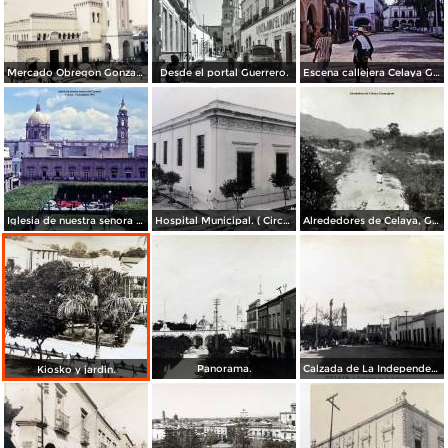
Mercado Obregon Gonzalez ( Circulada el 25 de Junioo de 1909 ).
Desde el portal Guerrero.
Escena callejera Celaya Guanajuato 1967
Iglesia de nuestra senora del Carmen Celaya Guanajuato 1967
Hospital Municipal. ( Circulada el 23 de Junio de 1909 ).
Alrededores de Celaya, Guanajuato.
Panorama.
Calzada de La Independencia. ( Circulada el 3 de Enero de 1921 ).
Kiosko y jardin.