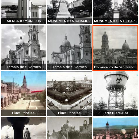
MERCADO MORELOS
MONUMENTO A IGNACIO ALLENDE
MONUMENTO EN EL BARRIO DEL ZAPOTE
Templo de el Carmen
Templo de el Carmen
Exconvento de San Francisco
Plaza Principal
Plaza Principal
Torre Hidraulica