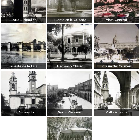
Torre Hidraulica
Fuente en la Calzada
Vista General
Puente de la Laja
Hermoso Chalet
Iglesia del Carmen
La Parroquia
Portal Guerrero
Calle Allende