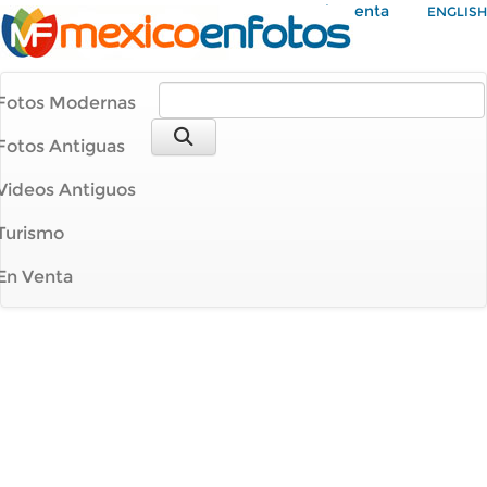
Mi Cuenta
ENGLISH
Fotos Modernas
Fotos Antiguas
Videos Antiguos
Turismo
En Venta