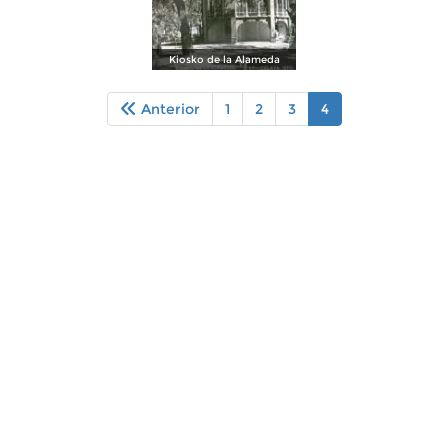
Kiosko de la Alameda
Anterior
1
2
3
4