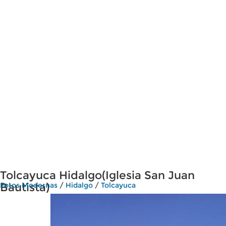
Tolcayuca Hidalgo(Iglesia San Juan
Bautista)
Fotos Modernas
/
Hidalgo
/
Tolcayuca