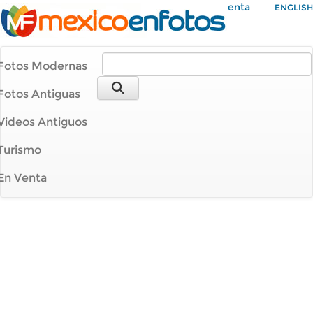
Mi Cuenta
ENGLISH
Fotos Modernas
Fotos Antiguas
Videos Antiguos
Turismo
En Venta