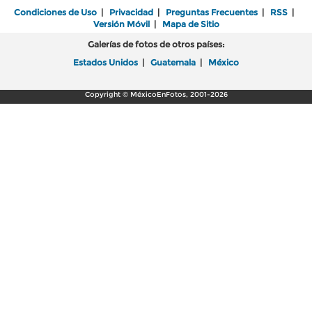
Condiciones de Uso
|
Privacidad
|
Preguntas Frecuentes
|
RSS
|
Versión Móvil
|
Mapa de Sitio
Galerías de fotos de otros países:
Estados Unidos
|
Guatemala
|
México
Copyright © MéxicoEnFotos, 2001-2026