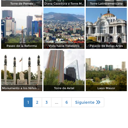
Torre de Pemex
Diana Cazadora y Torre Mayor
Torre Latinoamericana
Paseo de la Reforma
Vista hacia Tlatelolco
Palacio de Bellas Artes
Monumento a los Niños Héroes
Torre de Axtel
Lago Mayor
1
2
3
...
6
Siguiente