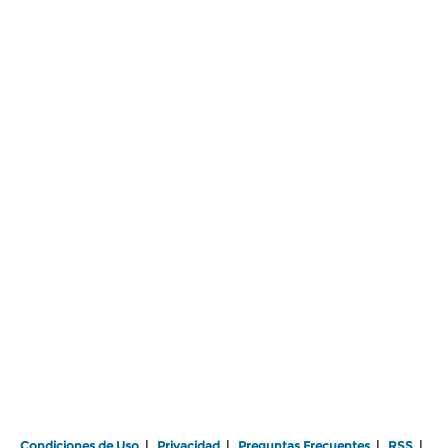
Condiciones de Uso
|
Privacidad
|
Preguntas Frecuentes
|
RSS
|