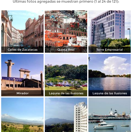
Últimas fotos agregadas se muestran primero (1 al 24 de 121):
Calles de Zacatecas
Quinta Real
Torre Empresarial
Mirador
Laguna de las Ilusiones
Laguna de las Ilusiones