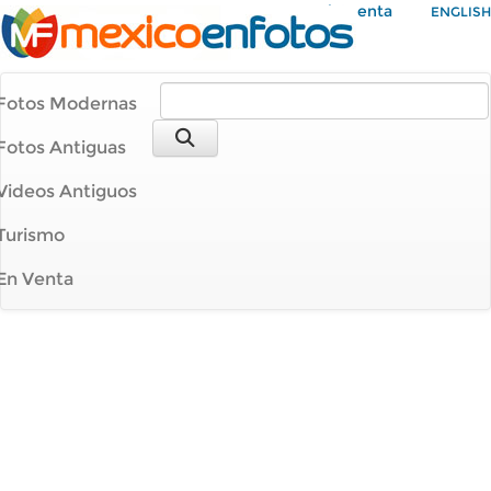
Mi Cuenta
ENGLISH
Fotos Modernas
Fotos Antiguas
Videos Antiguos
Turismo
En Venta