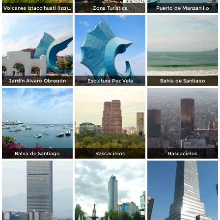
Volcanes Iztaccíhuatl (izq) y Popocatépetl (der)
Zona Turística
Puerto de Manzanillo
Jardín Álvaro Obregón
Escultura Pez Vela
Bahía de Santiago
Bahía de Santiago
Rascacielos
Rascacielos