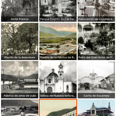
Hotel Francia
Parque Castillo con la Parroquia
Fabricación de costales para café en la compañía Santa Getrudis
Placita de la Angostura
Pueblo de la fábrica de Río Blanco
Patio del Gran Hotel de Francia
Fábrica de artes de yute
Iglesia de Nuestra Señora de los Dolores
Garita de Escamela