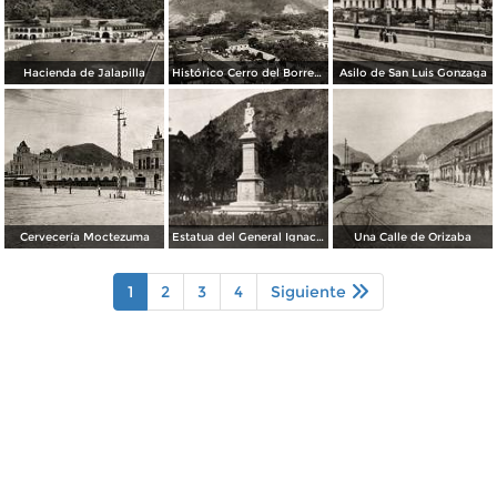
Hacienda de Jalapilla
Histórico Cerro del Borrego
Asilo de San Luis Gonzaga
Cervecería Moctezuma
Estatua del General Ignacio de la Llave
Una Calle de Orizaba
1
2
3
4
Siguiente