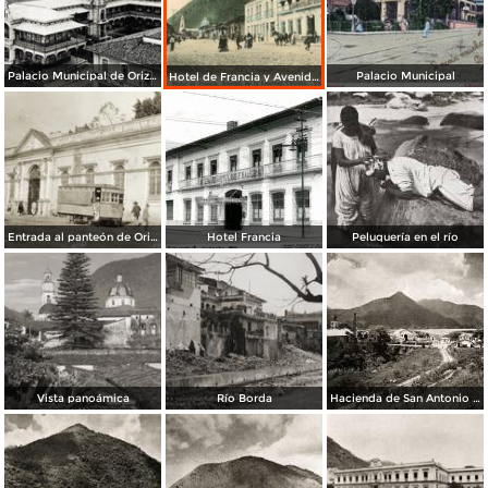
Palacio Municipal de Orizaba
Palacio Municipal
Hotel de Francia y Avenida de la Libertad
Entrada al panteón de Orizaba
Hotel Francia
Peluquería en el río
Vista panoámica
Río Borda
Hacienda de San Antonio Jalapilla