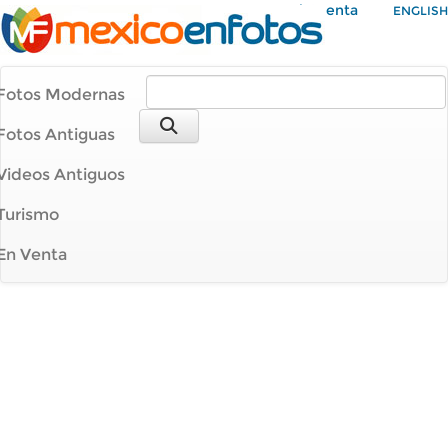
Mi Cuenta
ENGLISH
Fotos Modernas
Fotos Antiguas
Videos Antiguos
Turismo
En Venta