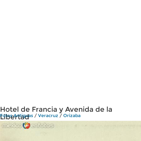
Hotel de Francia y Avenida de la
Libertad
Fotos Antiguas
/
Veracruz
/
Orizaba