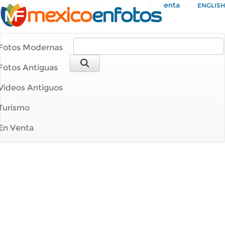
Mi Cuenta
ENGLISH
Fotos Modernas
Fotos Antiguas
Videos Antiguos
Turismo
En Venta