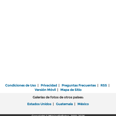
Condiciones de Uso
|
Privacidad
|
Preguntas Frecuentes
|
RSS
|
Versión Móvil
|
Mapa de Sitio
Galerías de fotos de otros países:
Estados Unidos
|
Guatemala
|
México
Copyright © MéxicoEnFotos, 2001-2026