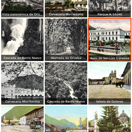
Vista panorámica de Orizaba
Cervecería Moctezuma
Parque A. López
Cascada de Barrio Nuevo
Alameda de Orizaba
Asilo de San Luis Gonzaga
Cervecería Moctezuma
Cascada de Barrio Nuevo
Iglesia de Dolores