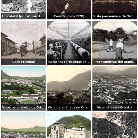
Un cafetal (por William Henry Jackson, c. 1892)
Cañada (circa 1920)
Vista panorámica de Orizaba (circa 1920)
Calle Principal
Máquinas cardadoras de algodón (1912)
Procesamiento del grano de café
Vispa panorámica de Orizaba
Vista panorámica de Orizaba
Vista aérea de Orizaba