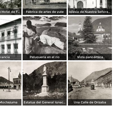
Patio del Gran Hotel de Francia
Fábrica de artes de yute
Iglesia de Nuestra Señora de los Dolores
Francia
Peluquería en el río
Vista panoámica
 Moctezuma
Estatua del General Ignacio de la Llave
Una Calle de Orizaba