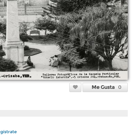
Me Gusta
0
gístrate