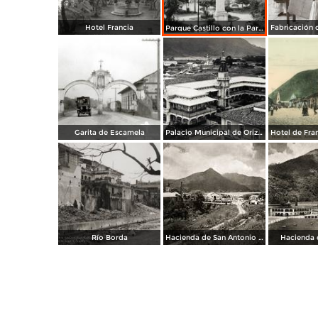
Hotel Francia
Parque Castillo con la Parroquia
Garita de Escamela
Palacio Municipal de Orizaba
Río Borda
Hacienda de San Antonio Jalapilla
Hacienda d