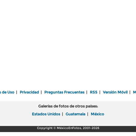
s de Uso
|
Privacidad
|
Preguntas Frecuentes
|
RSS
|
Versión Móvil
|
M
Galerías de fotos de otros países:
Estados Unidos
|
Guatemala
|
México
Copyright © MéxicoEnFotos, 2001-2026