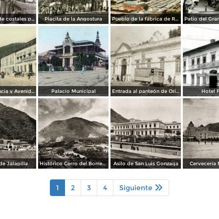
Fabricación de costales para café en la compañía Santa Getrudis
Placita de la Angostura
Pueblo de la fábrica de Río Blanco
Hotel de Francia y Avenida de la Libertad
Palacio Municipal
Entrada al panteón de Orizaba
Hotel 
e Jalapilla
Histórico Cerro del Borrego
Asilo de San Luis Gonzaga
Cervecería
1
2
3
4
Siguiente