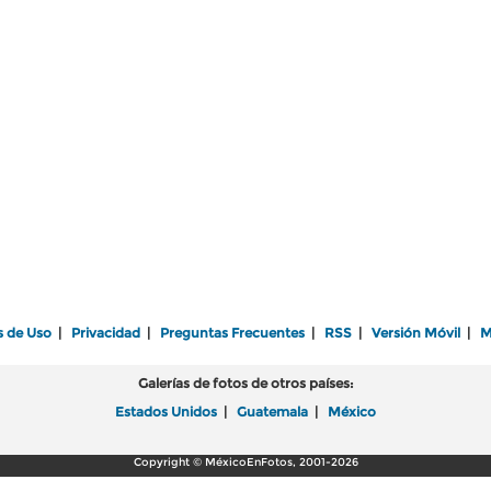
s de Uso
|
Privacidad
|
Preguntas Frecuentes
|
RSS
|
Versión Móvil
|
M
Galerías de fotos de otros países:
Estados Unidos
|
Guatemala
|
México
Copyright © MéxicoEnFotos, 2001-2026