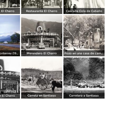
 El Charro
Restaurante El Charro
Cascada Cola de Caballo
Carretera a Monterrey (1954)
Merendero El Charro
Pozo en una casa de campo
e El Charro
Carreta en Santiago
Carretera a Santiago