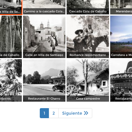
Camino a la cascada Cola de Caballo
Cascada Cola de Caballo
Merendero
Caminos en la Villa de Santiago
a de Caballo
Calle en Villa de Santiago
Romance regiomontano
 típicos
Restaurante El Charro
Casa campestre
Restaurant
1
2
Siguiente