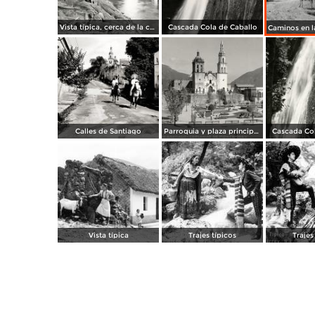
Vista típica, cerca de la cascada Cola de Caballo
Cascada Cola de Caballo
Calles de Santiago
Parroquia y plaza principal de Santiago
Cascada Col
Vista típica
Trajes típicos
Trajes