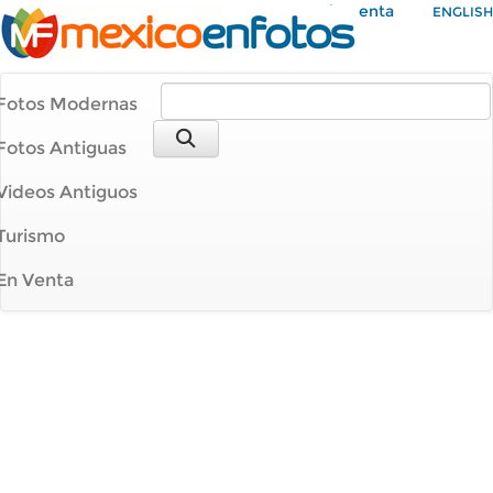
Mi Cuenta
ENGLISH
Fotos Modernas
Fotos Antiguas
Videos Antiguos
Turismo
En Venta