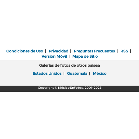
Condiciones de Uso
|
Privacidad
|
Preguntas Frecuentes
|
RSS
|
Versión Móvil
|
Mapa de Sitio
Galerías de fotos de otros países:
Estados Unidos
|
Guatemala
|
México
Copyright © MéxicoEnFotos, 2001-2026