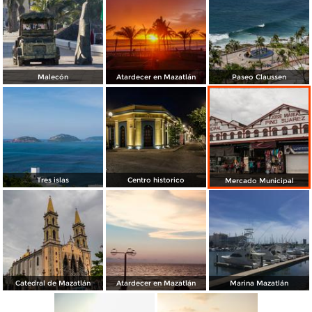
Malecón
Atardecer en Mazatlán
Paseo Claussen
Tres islas
Centro historico
Mercado Municipal
Catedral de Mazatlán
Atardecer en Mazatlán
Marina Mazatlán