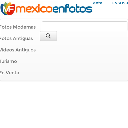
Mi Cuenta
ENGLISH
Fotos Modernas
Fotos Antiguas
Videos Antiguos
Turismo
En Venta