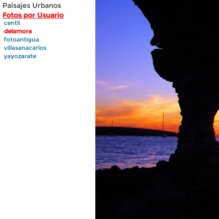
Paisajes Urbanos
Fotos por Usuario
centli
delamora
fotoantigua
villasanacarlos
yayozarate