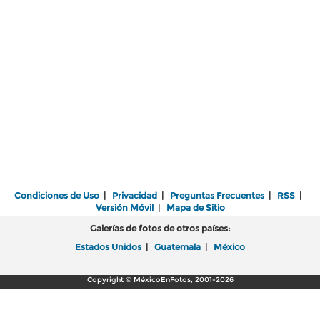
Condiciones de Uso
|
Privacidad
|
Preguntas Frecuentes
|
RSS
|
Versión Móvil
|
Mapa de Sitio
Galerías de fotos de otros países:
Estados Unidos
|
Guatemala
|
México
Copyright © MéxicoEnFotos, 2001-2026