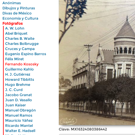
Anónimas
Dibujos y Pinturas
Divas de México
Economía y Cultura
Fotógrafos
|
A. W. Lohn
|
Abel Briquet
|
Charles B. Waite
|
Charles Bolbrugge
|
Cruces y Campa
|
Eugenio Espino Barros
|
Félix Miret
|
Fernando Kososky
|
Guillermo Kahlo
|
H. J. Gutiérrez
|
Howard Tibbitts
|
Hugo Brehme
|
J. C. Curd
|
Jacobo Granat
|
Juan D. Vasallo
|
Juan Kaiser
|
Manuel Obregón
|
Manuel Ramos
|
Mauricio Yáñez
|
Ricardo Mantel
|
Clave: MX16324080386442
Walter E. Hadsell