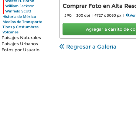
|
Walter H. Horne
|
Comprar Foto en Alta Reso
William Jackson
|
Winfield Scott
JPG | 300 dpi | 4727 x 3060 px |
Ver
Historia de México
Medios de Transporte
Tipos y Costumbres
Agregar a carrito de 
Volcanes
Paisajes Naturales
Paisajes Urbanos
Regresar a Galería
Fotos por Usuario