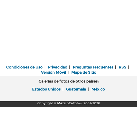
Condiciones de Uso
|
Privacidad
|
Preguntas Frecuentes
|
RSS
|
Versión Móvil
|
Mapa de Sitio
Galerías de fotos de otros países:
Estados Unidos
|
Guatemala
|
México
Copyright © MéxicoEnFotos, 2001-2026