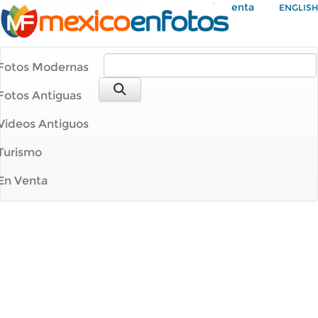
Mi Cuenta
ENGLISH
Fotos Modernas
Fotos Antiguas
Videos Antiguos
Turismo
En Venta