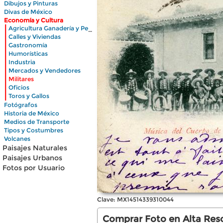
Dibujos y Pinturas
Divas de México
Economía y Cultura
|
Agricultura Ganadería y Pesca
|
Calles y Viviendas
|
Gastronomía
|
Humorísticas
|
Industria
|
Mercados y Vendedores
|
Militares
|
Oficios
|
Toros y Gallos
Fotógrafos
Historia de México
Medios de Transporte
Tipos y Costumbres
Volcanes
Paisajes Naturales
Paisajes Urbanos
Fotos por Usuario
Clave: MX14514339310044
Comprar Foto en Alta Reso