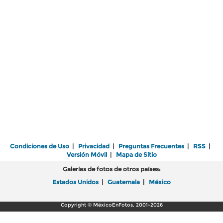
Condiciones de Uso
|
Privacidad
|
Preguntas Frecuentes
|
RSS
|
Versión Móvil
|
Mapa de Sitio
Galerías de fotos de otros países:
Estados Unidos
|
Guatemala
|
México
Copyright © MéxicoEnFotos, 2001-2026