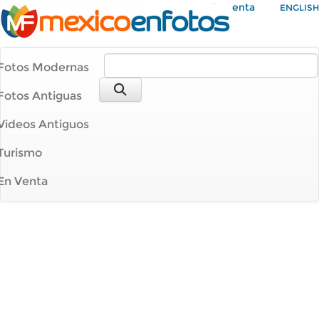
Mi Cuenta
ENGLISH
Fotos Modernas
Fotos Antiguas
Videos Antiguos
Turismo
En Venta