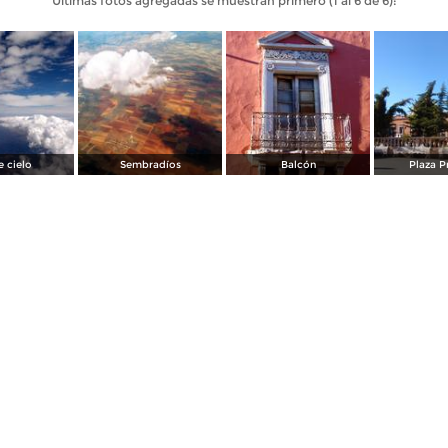
Últimas fotos agregadas se muestran primero (1 al 6 de 6):
 cielo
Sembradíos
Balcón
Plaza P