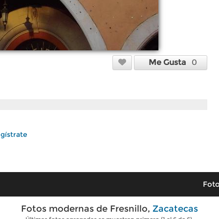
Me Gusta
0
gístrate
Foto
Fotos modernas de Fresnillo,
Zacatecas