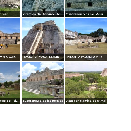
lomar
Pirámide del Adivino. Uxmal, Yucatán. 2003
Cuadrángulo de las Monjas y pirámide del adivino. Uxmal. 2003
UXMAL YUCATAN MAVIPOL
UXMAL YUCATAN MAVIPOL
UXMAL YUCATAN MAVIPOL
Campo del Juego de Pelota
cuadrangulo de las monjas
vista panoramica de uxmal