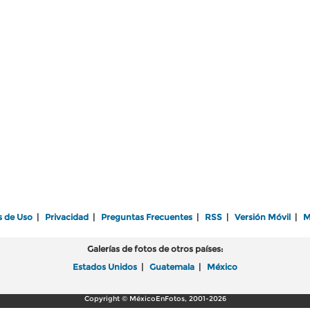
s de Uso
|
Privacidad
|
Preguntas Frecuentes
|
RSS
|
Versión Móvil
|
M
Galerías de fotos de otros países:
Estados Unidos
|
Guatemala
|
México
Copyright © MéxicoEnFotos, 2001-2026