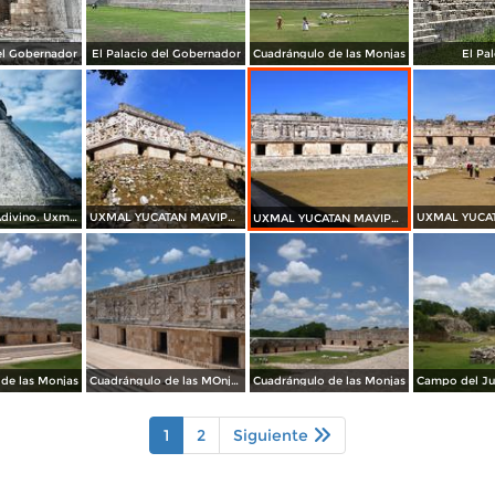
el Gobernador
El Palacio del Gobernador
Cuadrángulo de las Monjas
El Pa
Templo del Adivino. Uxmal, Yucatán. 2003
UXMAL YUCATAN MAVIPOL
UXMAL YUCATAN MAVIPOL
de las Monjas
Cuadrángulo de las MOnjas
Cuadrángulo de las Monjas
1
2
Siguiente