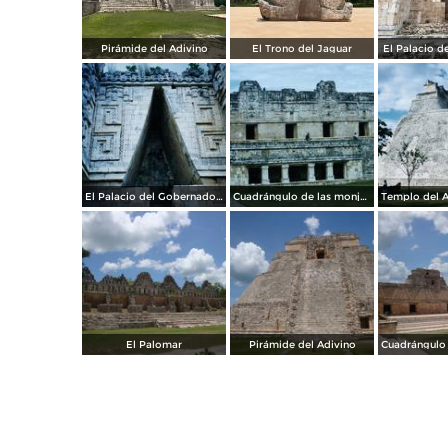
Pirámide del Adivino
El Trono del Jaguar
El Palacio d
El Palacio del Gobernador. Uxmal. 2003
Cuadrángulo de las monjas. Uxmal, Yucatán. 2003
El Palomar
Pirámide del Adivino
Cuadrángulo 