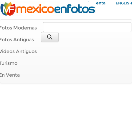
Mi Cuenta
ENGLISH
Fotos Modernas
Fotos Antiguas
Videos Antiguos
Turismo
En Venta