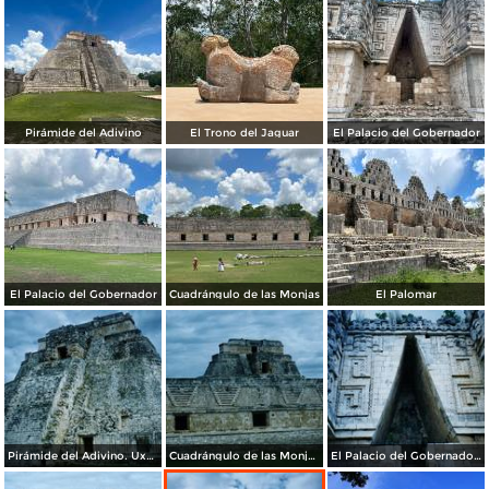
Pirámide del Adivino
El Trono del Jaguar
El Palacio del Gobernador
El Palacio del Gobernador
Cuadrángulo de las Monjas
El Palomar
Pirámide del Adivino. Uxmal, Yucatán. 2003
Cuadrángulo de las Monjas y pirámide del adivino. Uxmal. 2003
El Palacio del Gobernador. Uxmal. 2003