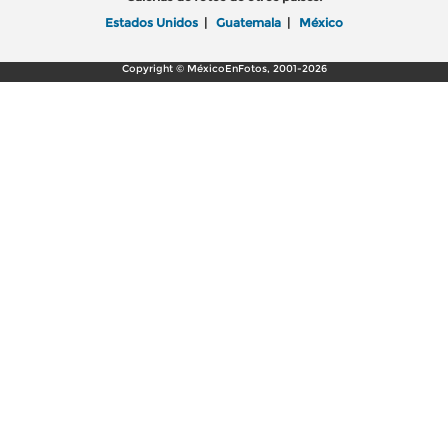
Estados Unidos
|
Guatemala
|
México
Copyright © MéxicoEnFotos, 2001-2026