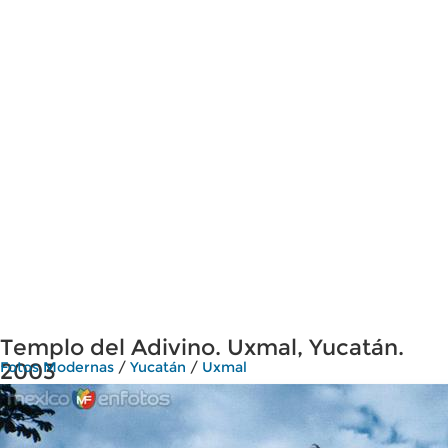
Templo del Adivino. Uxmal, Yucatán.
2003
Fotos Modernas
/
Yucatán
/
Uxmal