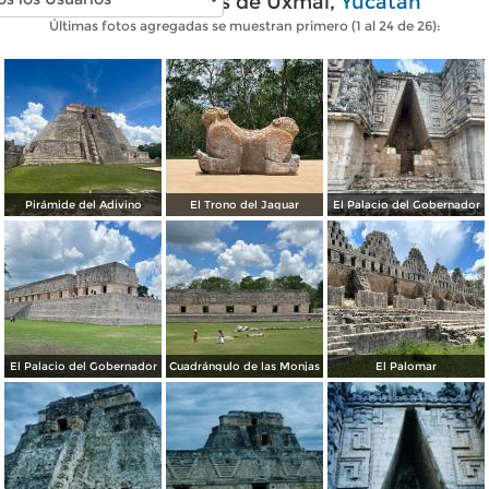
Fotos modernas de Uxmal,
Yucatán
Últimas fotos agregadas se muestran primero (1 al 24 de 26):
Pirámide del Adivino
El Trono del Jaguar
El Palacio del Gobernador
El Palacio del Gobernador
Cuadrángulo de las Monjas
El Palomar