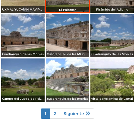
UXMAL YUCATAN MAVIPOL
Pirámide del Adivino
El Palomar
Cuadrángulo de las Monjas
Cuadrángulo de las MOnjas
Cuadrángulo de las Monjas
Campo del Juego de Pelota
cuadrangulo de las monjas
vista panoramica de uxmal
1
2
Siguiente