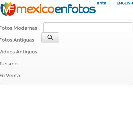
Mi Cuenta
ENGLISH
Fotos Modernas
Fotos Antiguas
Videos Antiguos
Turismo
En Venta