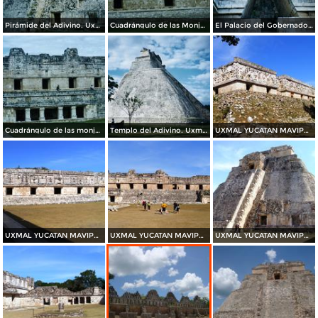
Pirámide del Adivino. Uxmal, Yucatán. 2003
Cuadrángulo de las Monjas y pirámide del adivino. Uxmal. 2003
El Palacio del Gobernador. Uxmal. 2003
Cuadrángulo de las monjas. Uxmal, Yucatán. 2003
Templo del Adivino. Uxmal, Yucatán. 2003
UXMAL YUCATAN MAVIPOL
UXMAL YUCATAN MAVIPOL
UXMAL YUCATAN MAVIPOL
UXMAL YUCATAN MAVIPOL