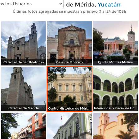
Fotos modernas de Mérida,
Yucatán
Últimas fotos agregadas se muestran primero (1 al 24 de 108):
Catedral de San Ildefonso
Casa de Montejo
Quinta Montes Molina
Catedral de Mérida
Interior del Palacio de Gobierno
Centro Histórico de Mérida