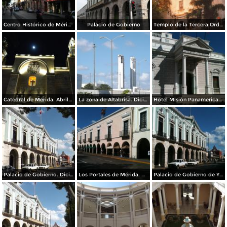
Centro Histórico de Mérida
Palacio de Gobierno
Templo de la Tercera Orden
Catedral de Mérida. Abril/2015
La zona de Altabrisa. Diciembre/2014
Hotel Misión Panamericana Mérida. Diciembre/2014
Palacio de Gobierno. Diciembre/2014
Los Portales de Mérida. Diciembre/2014
Palacio de Gobierno de Yucatán. Diciembre/2014