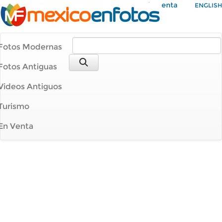
Mi Cuenta
ENGLISH
Fotos Modernas
Fotos Antiguas
Videos Antiguos
Turismo
En Venta