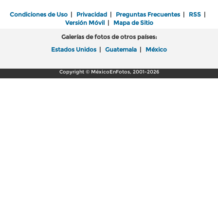
Condiciones de Uso
|
Privacidad
|
Preguntas Frecuentes
|
RSS
|
Versión Móvil
|
Mapa de Sitio
Galerías de fotos de otros países:
Estados Unidos
|
Guatemala
|
México
Copyright © MéxicoEnFotos, 2001-2026