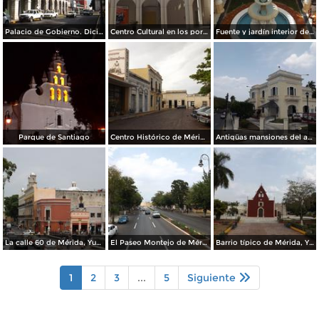
Palacio de Gobierno. Diciembre/2014
Centro Cultural en los portales de Mérida. Diciembre/2014
Fuente y jardín interior del Hotel Misión Mérida. Diciembre/2014
Parque de Santiago
Centro Histórico de Mérida, Yucatán. Abril/2013
Antigüas mansiones del auge del henequén. Mérida. Abril/2013
La calle 60 de Mérida, Yucatán. Abril/2013
El Paseo Montejo de Mérida, Yucatán. Abril/2013
Barrio típico de Mérida, Yucatán. Abril/2013
1
2
3
...
5
Siguiente