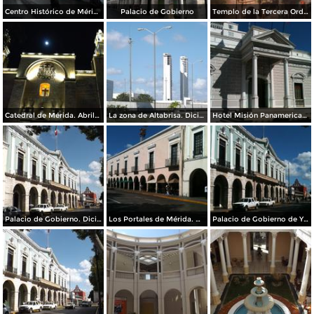
Centro Histórico de Mérida
Palacio de Gobierno
Templo de la Tercera Orden
Catedral de Mérida. Abril/2015
La zona de Altabrisa. Diciembre/2014
Hotel Misión Panamericana Mérida. Diciembre/2014
Palacio de Gobierno. Diciembre/2014
Los Portales de Mérida. Diciembre/2014
Palacio de Gobierno de Yucatán. Diciembre/2014