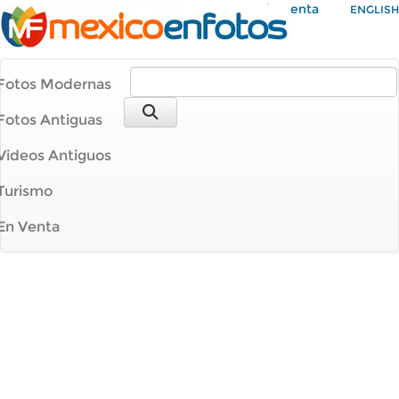
Mi Cuenta
ENGLISH
Fotos Modernas
Fotos Antiguas
Videos Antiguos
Turismo
En Venta