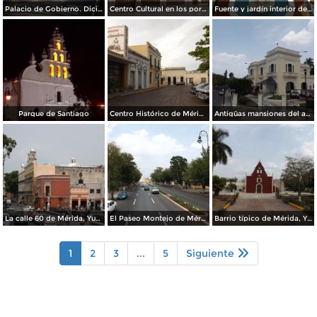
Palacio de Gobierno. Diciembre/2014
Centro Cultural en los portales de Mérida. Diciembre/2014
Fuente y jardín interior del Hotel Misión Mérida. Diciembre/2014
Parque de Santiago
Centro Histórico de Mérida, Yucatán. Abril/2013
Antigüas mansiones del auge del henequén. Mérida. Abril/2013
La calle 60 de Mérida, Yucatán. Abril/2013
El Paseo Montejo de Mérida, Yucatán. Abril/2013
Barrio típico de Mérida, Yucatán. Abril/2013
1
2
3
...
5
Siguiente