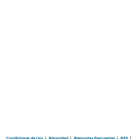
Condiciones de Uso
|
Privacidad
|
Preguntas Frecuentes
|
RSS
|