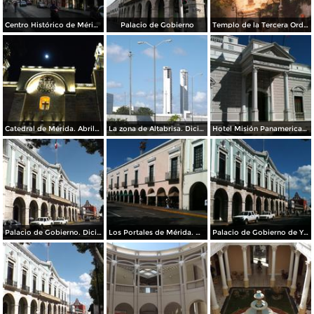
Centro Histórico de Mérida
Palacio de Gobierno
Templo de la Tercera Orden
Catedral de Mérida. Abril/2015
La zona de Altabrisa. Diciembre/2014
Hotel Misión Panamericana Mérida. Diciembre/2014
Palacio de Gobierno. Diciembre/2014
Los Portales de Mérida. Diciembre/2014
Palacio de Gobierno de Yucatán. Diciembre/2014