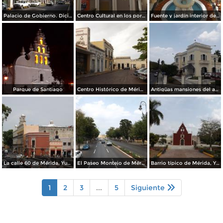
Palacio de Gobierno. Diciembre/2014
Centro Cultural en los portales de Mérida. Diciembre/2014
Fuente y jardín interior del Hotel Misión Mérida. Diciembre/2014
Parque de Santiago
Centro Histórico de Mérida, Yucatán. Abril/2013
Antigüas mansiones del auge del henequén. Mérida. Abril/2013
La calle 60 de Mérida, Yucatán. Abril/2013
El Paseo Montejo de Mérida, Yucatán. Abril/2013
Barrio típico de Mérida, Yucatán. Abril/2013
1
2
3
...
5
Siguiente