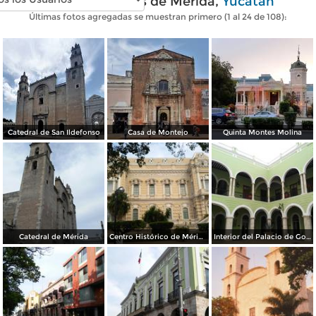
Fotos modernas de Mérida,
Yucatán
Últimas fotos agregadas se muestran primero (1 al 24 de 108):
Catedral de San Ildefonso
Casa de Montejo
Quinta Montes Molina
Catedral de Mérida
Centro Histórico de Mérida
Interior del Palacio de Gobierno