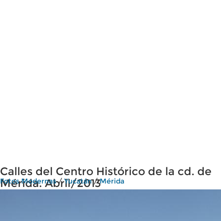
Calles del Centro Histórico de la cd. de
Mérida. Abril/2013
Fotos Modernas
/
Yucatán
/
Mérida