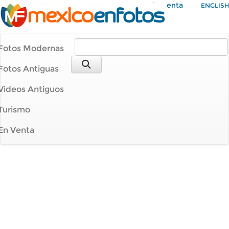
Mi Cuenta
ENGLISH
Fotos Modernas
Fotos Antiguas
Videos Antiguos
Turismo
En Venta