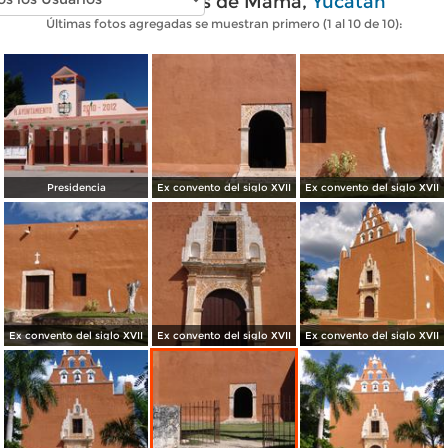
Fotos modernas de Mama,
Yucatán
Últimas fotos agregadas se muestran primero (1 al 10 de 10):
Presidencia
Ex convento del siglo XVII
Ex convento del siglo XVII
Ex convento del siglo XVII
Ex convento del siglo XVII
Ex convento del siglo XVII