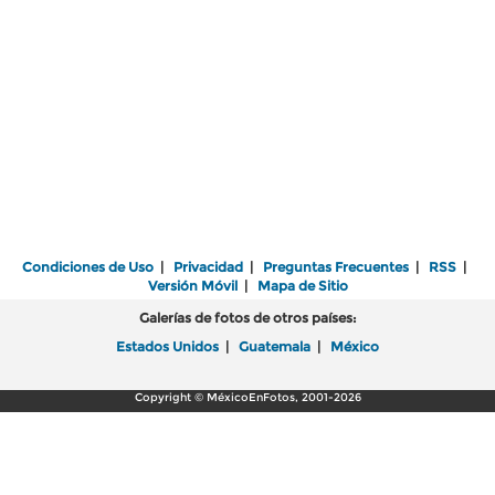
Condiciones de Uso
|
Privacidad
|
Preguntas Frecuentes
|
RSS
|
Versión Móvil
|
Mapa de Sitio
Galerías de fotos de otros países:
Estados Unidos
|
Guatemala
|
México
Copyright © MéxicoEnFotos, 2001-2026