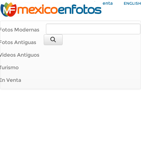
Mi Cuenta
ENGLISH
Fotos Modernas
Fotos Antiguas
Videos Antiguos
Turismo
En Venta