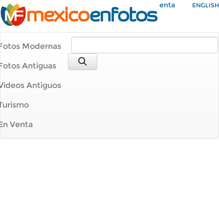
Mi Cuenta
ENGLISH
Fotos Modernas
Fotos Antiguas
Videos Antiguos
Turismo
En Venta