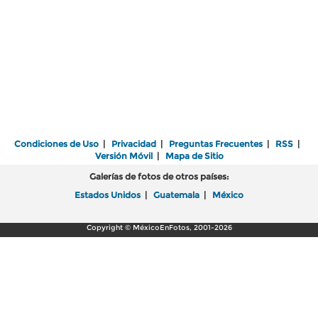
Condiciones de Uso
|
Privacidad
|
Preguntas Frecuentes
|
RSS
|
Versión Móvil
|
Mapa de Sitio
Galerías de fotos de otros países:
Estados Unidos
|
Guatemala
|
México
Copyright © MéxicoEnFotos, 2001-2026