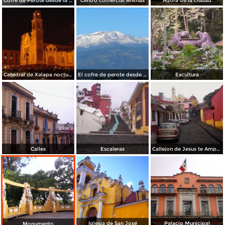
Cofre de Perote desde la unidad habitacional Fovisste de Xalapa
Centro comercial Ánimas
Agora de la ciudad
Catedral de Xalapa nocturna
El cofre de perote desde el parque juarez de xalapa
Escultura
Calles
Escaleras
Callejon de Jesus te Ampare
Iglesia de San José
Palacio Municipal
Monumento