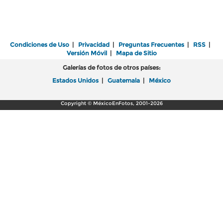
Condiciones de Uso
|
Privacidad
|
Preguntas Frecuentes
|
RSS
|
Versión Móvil
|
Mapa de Sitio
Galerías de fotos de otros países:
Estados Unidos
|
Guatemala
|
México
Copyright © MéxicoEnFotos, 2001-2026