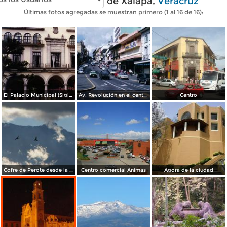
Fotos modernas de Xalapa,
Veracruz
Últimas fotos agregadas se muestran primero (1 al 16 de 16):
El Palacio Municipal (Siglo XIX). Xalapa, Veracruz. 1994
Av. Revolución en el centro de Xalapa, Veracruz
Centro
Cofre de Perote desde la unidad habitacional Fovisste de Xalapa
Centro comercial Ánimas
Agora de la ciudad