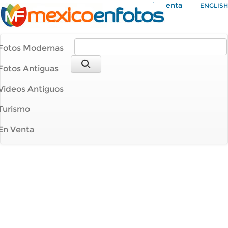
Mi Cuenta
ENGLISH
Fotos Modernas
Fotos Antiguas
Videos Antiguos
Turismo
En Venta