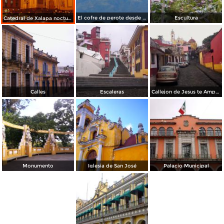
El cofre de perote desde el parque juarez de xalapa
Escultura
Catedral de Xalapa nocturna
Calles
Escaleras
Callejon de Jesus te Ampare
Monumento
Iglesia de San José
Palacio Municipal